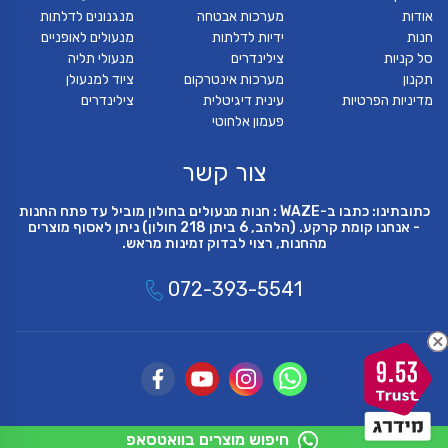
אודות
מערכות אבטחה
מנגנונים לדלתות
חנות
ידיות לדלתות
מנעולים לאופניים
סל קניות
צילינדרים
מנעולי תליה
תקנון
מערכות אינטרקום
ציוד למנעולן
מדיניות הפרטיות
עינית דיגיטלית
צילינדרים
פעמון אלחוטי
צור קשר
כתובתינו: כתבו ב-WAZE : חנות מנעולים בחולון מוביל עד פתח החנות
- אנחנו קומת קרקע. (הלהב, 6 ביתן 218 חולון) ניתן לאסוף מוצרים
מהחנות, רצוי לבדוק זמינות מראש.
072-393-5541
9.53
חיפוש מוצרים בוואטסאפ
© כל הזכויות שמורות 2018
פיתוח ועיצוב חנויות און ליין