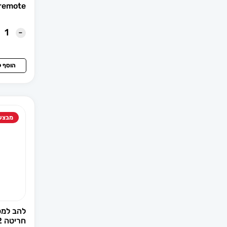
remote
דלתות ופרזול
-
האמר
הונדה
הוסף 
וולוו
חדרי ישיבות
מבצע
טויוטה
ידיות בהלה
ידיות חכמות
להב למפ
ידיות לדלת אלומיניום
חריטה HU162