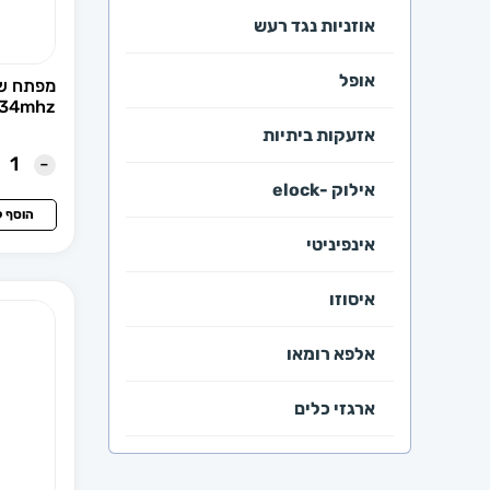
אוזניות נגד רעש
אופל
434mhz
אזעקות ביתיות
-
אילוק -elock
הוסף 
אינפיניטי
איסוזו
אלפא רומאו
ארגזי כלים
ב.מ.וו