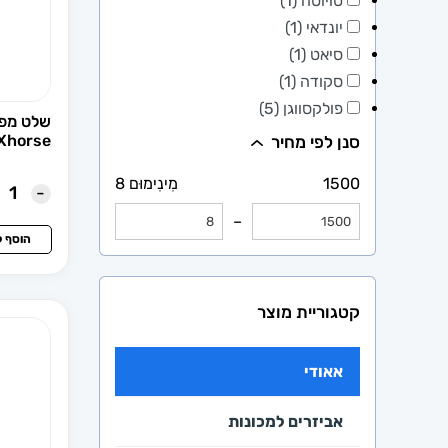
טויוטה (1)
יונדאי (1)
סיאט (1)
סקודה (1)
פולקסווגן (5)
שלט מפת
Xhorse דגם EDS01
סנן לפי מחיר
1500
מִינִימוּם 8
-
–
הוסף 
קטגוריית מוצר
אאודי
אביזרים למכונות