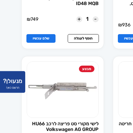
,
ID48 MQB
+
-
₪
749
₪
936
כשיו
הוסף לעגלה
שלם עכשיו
מבצע
מנעולן?
הרשם כאן !
 חריטה
לישי מקורי סט פריצה לרכב HU66
Volkswagen AG GROUP