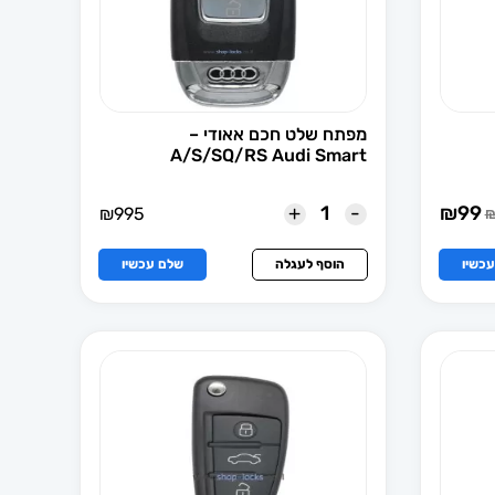
מפתח שלט חכם אאודי –
A/S/SQ/RS Audi Smart
+
-
₪
99
₪
995
ר
ר
חי
רי
כשיו
הוסף לעגלה
שלם עכשיו
₪