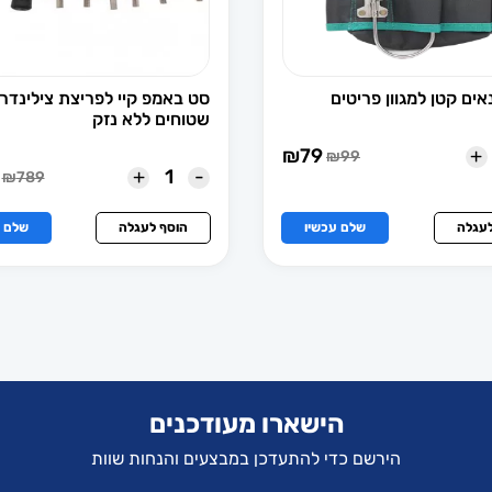
ים קטן למגוון פריטים
סט באמפ קיי לפריצת צילינדר
שטוחים ללא נזק
+
₪
79
₪
99
המחיר
המחיר
+
-
₪
789
הנוכחי
המקורי
המחיר
המחיר
הוא:
היה:
הנוכחי
המקורי
₪79.
₪99.
הוא:
היה:
לעגלה
שלם עכשיו
הוסף לעגלה
שלם ע
₪699.
₪789.
הישארו מעודכנים
הירשם כדי להתעדכן במבצעים והנחות שוות