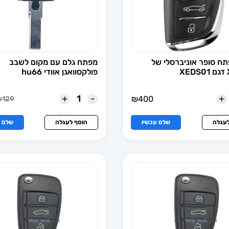
ח סופר אוניברסלי של
מפתח גלם עם מקום לשבב
X
פולקסוואגן אוודי hu66
+
-
+
₪
400
₪
129
המחי
המחי
הנוכ
המקו
הוא:
היה:
לעגלה
שלם עכשיו
הוסף לעגלה
שלם ע
129.
₪99.