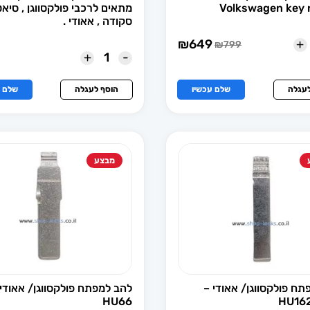
Volkswagen key 
מתאים לרכבי פולקסווגן , סיאט
סקודה , אאודי .
+
₪
649
₪
799
המחיר
המחיר
+
-
הנוכחי
המקורי
הוא:
היה:
₪649.
₪799.
לעגלה
שלם עכשיו
הוסף לעגלה
שלם ע
מבצע
תח פולקסווגן/ אאודי –
להב למפתח פולקסווגן/ אאודי
HU66