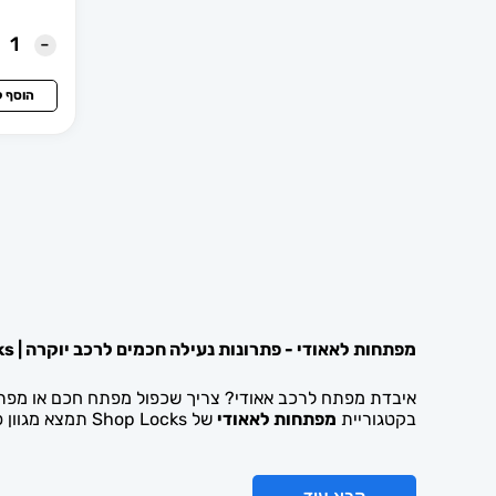
ידיות לדלתות זכוכית
-
ידיות לדלתות פלדה
הוסף 
ידיות מעוצבות לדלתות פנים
יונדאי
ייל - Yale
כלי מדידה וסימון
מפתחות לאאודי - פתרונות נעילה חכמים לרכב יוקרה | Shop Locks
כלי פריצה
איבדת מפתח לרכב אאודי? צריך שכפול מפתח חכם או מפת
בקטגוריית
מפתחות לאאודי
של Shop Locks תמצא מגוון פתרונות מקצועיים לשחזור, שכפול והחלפת מפתחות לרכבי Audi מכל הדגמים והסדרות.
כספות ביתיות
כספות ביתיות ייל YALE