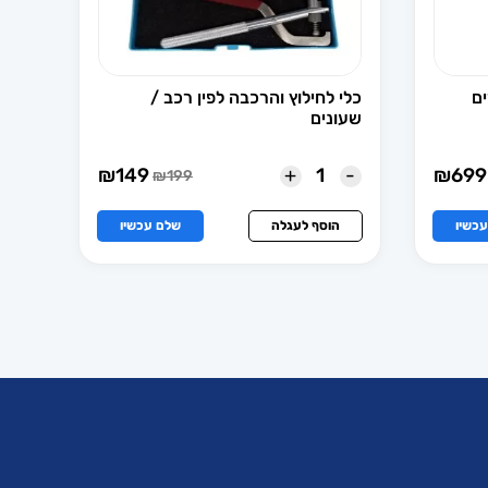
ים
כלי לחילוץ והרכבה לפין רכב /
שעונים
+
-
₪
149
₪
699
₪
199
המחיר
המחיר
הנוכחי
המקורי
הוא:
היה:
כשיו
הוסף לעגלה
שלם עכשיו
₪149.
₪199.