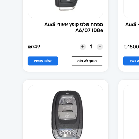
מפתח שלט קופץ חכם אאודי – Audi
מפתח שלט קופץ אאודי Audi
A6/Q7 ID8e
+
-
₪
749
₪
1500
כשיו
הוסף לעגלה
שלם עכשיו