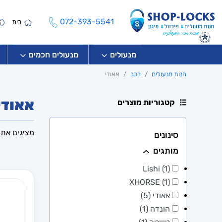
072-393-5541
בית
מנעולים
מנעולים חכמים
חנות מנעולים
רכב
אאודי
אאודי
קטגוריות מוצרים
מציגים את כל ⁦15⁩ ה
סינונים
מותגים
Lishi (1)
XHORSE (1)
אאודי (5)
הונדה (1)