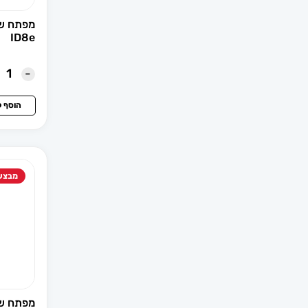
ביואיק
ID8e
בריח צד וסגרים
-
ג'יפ
הוסף 
גומי וספי דלת
גי.מ.סי
מבצע
גלמים לרכב
דאצ'יה
דיוולט
דייהטסו