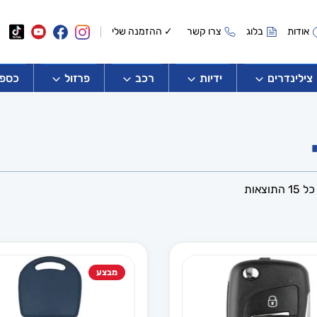
אודות
בלוג
צרו קשר
✓ ההזמנה שלי
צילינדרים
ידיות
רכב
פרזול
כספו
ממוין
תוצאות
לפי
הפריט
העדכני
ביותר
מבצע