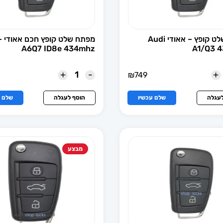
מפתח שלט קופץ – אאודי Audi
A6Q7 ID8e 434mhz
A1/Q3 
+
-
+
₪
749
לעגלה
שלם עכשיו
הוסף לעגלה
שלם ע
מבצע