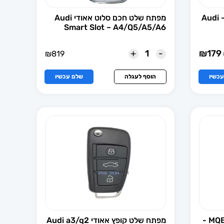
מארז לשלט אאודי 3 לחצנים – Audi
מפתח שלט חכם סלוט אאודי Audi
Smart Slot – A4/Q5/A5/A6
+
-
₪
179
₪
819
י
כשיו
הוסף לעגלה
שלם עכשיו
שלט מפתח קפיץ חכם מקורי MQB -
מפתח שלט קופץ אאודי Audi a3/q2