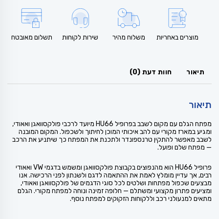
מוצרים באחריות
משלוח מהיר
שירות לקוחות
תשלום מאובטח
תיאור
חוות דעת (0)
תיאור
מפתח הגלם עם מקום לשבב בפרופיל HU66 מיועד לרכבי פולקסוואגן ואאודי,
ומגיע במארז מקורי עם להב איכותי המוכן לחיתוך ולשכפול. המקום המובנה
לשבב מאפשר להתקין טרנספונדר ולתכנת את המפתח כך שיתניע את הרכב
— מפתח שלם ופועל.
פרופיל HU66 הוא מהנפוצים בקבוצת פולקסוואגן ומשמש בדגמי VW ואאודי
רבים, אך עדיין מומלץ לאמת את ההתאמה לדגם ולשנתון לפני הרכישה. אנו
מבצעים שכפול מפתחות ושלטים לכל סוגי הדגמים של פולקסוואגן ואאודי,
ומציעים פתרון מקצועי ומשתלם — חלופה זמינה ונוחה למפתח מקורי. הגלם
מתאים למנעולני רכב וללקוחות הזקוקים למפתח נוסף.