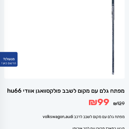
מנעולן?
הרשם כאן !
מפתח גלם עם מקום לשבב פולקסוואגן אוודי hu66
המחיר
המחיר
₪
99
המקורי
הנוכחי
₪
129
היה:
הוא:
₪99.
₪129.
מפתח גלם עם מקום לשבב לרכב volkswagon,audi
מגיע במארז מקורי עם להב איכותי.