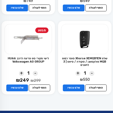
₪
749
₪
549
הוסף לעגלה
שלם עכשיו
הוסף לעגלה
שלם עכשיו
מבצע
שלט Xhorse XEMQB1EN סופר רמוט
לישי מקורי סט פריצה לרכב HU66
MQB פולקסווגן / סקודה / סיאט | 3
Volkswagen AG GROUP
לחצנים
+
-
+
-
המחיר
המחיר
₪
249
₪
550
₪
299
המקורי
הנוכחי
היה:
הוא:
הוסף לעגלה
שלם עכשיו
הוסף לעגלה
שלם עכשיו
₪249.
₪299.