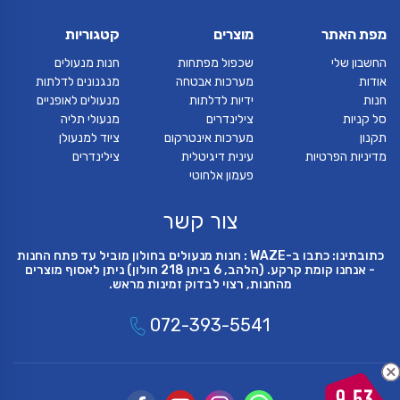
מפת האתר
מוצרים
קטגוריות
החשבון שלי
שכפול מפתחות
חנות מנעולים
אודות
מערכות אבטחה
מנגנונים לדלתות
חנות
ידיות לדלתות
מנעולים לאופניים
סל קניות
צילינדרים
מנעולי תליה
תקנון
מערכות אינטרקום
ציוד למנעולן
מדיניות הפרטיות
עינית דיגיטלית
צילינדרים
פעמון אלחוטי
צור קשר
כתובתינו: כתבו ב-WAZE : חנות מנעולים בחולון מוביל עד פתח החנות
- אנחנו קומת קרקע. (הלהב, 6 ביתן 218 חולון) ניתן לאסוף מוצרים
מהחנות, רצוי לבדוק זמינות מראש.
072-393-5541
9.53