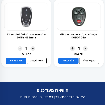
שלט לרכבי ג'נרל מוטורס דגם GM
שלט חכם שברולט Chevrolet GM
2015+ 433mhz
KOBGT04A
+
-
+
-
₪
899
₪
470
הוסף לעגלה
שלם עכשיו
הוסף לעגלה
שלם עכשיו
הישארו מעודכנים
הירשם כדי להתעדכן במבצעים והנחות שוות