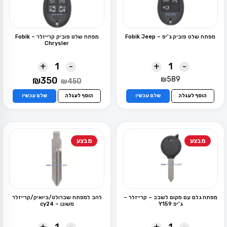
מפתח שלט פוביק ג'יפ – Fobik Jeep
מפתח שלט פוביק קרייזלר – Fobik
Chrysler
+
-
+
-
המחיר
המחיר
₪
350
₪
589
₪
450
המקורי
הנוכחי
היה:
הוא:
הוסף לעגלה
שלם עכשיו
הוסף לעגלה
שלם עכשיו
₪350.
₪450.
מבצע
מבצע
מפתח גלם עם מקום לשבב – קרייזלר –
להב למפתח שברולט/ביואיק/קרייזלר
ג'יפ Y159
משונן – cy24
+
-
+
-