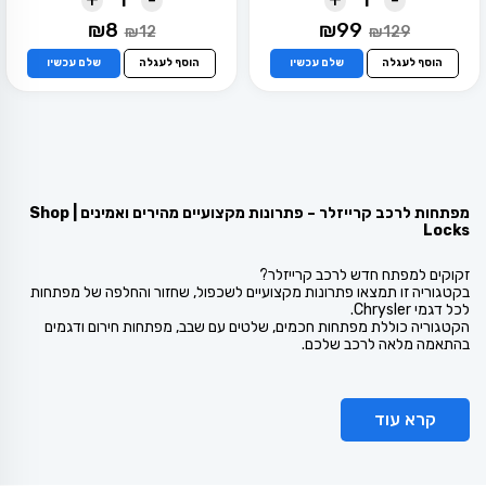
המחיר
המחיר
המחיר
המחיר
₪
8
₪
99
₪
12
₪
129
המקורי
הנוכחי
המקורי
הנוכחי
היה:
הוא:
היה:
הוא:
הוסף לעגלה
שלם עכשיו
הוסף לעגלה
שלם עכשיו
₪8.
₪12.
₪99.
₪129.
מפתחות לרכב קרייזלר – פתרונות מקצועיים מהירים ואמינים | Shop
Locks
זקוקים למפתח חדש לרכב קרייזלר?
בקטגוריה זו תמצאו פתרונות מקצועיים לשכפול, שחזור והחלפה של מפתחות
לכל דגמי Chrysler.
הקטגוריה כוללת מפתחות חכמים, שלטים עם שבב, מפתחות חירום ודגמים
בהתאמה מלאה לרכב שלכם.
קרא עוד