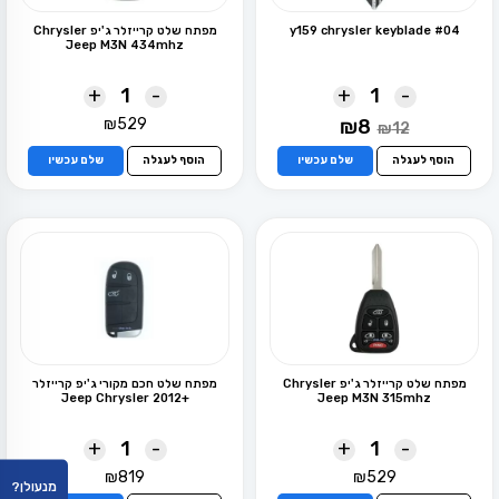
y159 chrysler keyblade #04
מפתח שלט קרייזלר ג'יפ Chrysler
Jeep M3N 434mhz
+
-
+
-
המחיר
המחיר
₪
529
₪
8
₪
12
המקורי
הנוכחי
היה:
הוא:
הוסף לעגלה
שלם עכשיו
הוסף לעגלה
שלם עכשיו
₪8.
₪12.
מפתח שלט קרייזלר ג'יפ Chrysler
מפתח שלט חכם מקורי ג'יפ קרייזלר
+Jeep Chrysler 2012
Jeep M3N 315mhz
+
-
+
-
₪
819
₪
529
מנעולן?