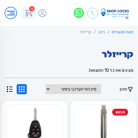
0
חנות מנעולים
רכב
קרייזלר
קרייזלר
ממוין
מציגים את כל ⁦10⁩ התוצאות
לפי
הפריט
העדכני
סינון
ביותר
מבצע