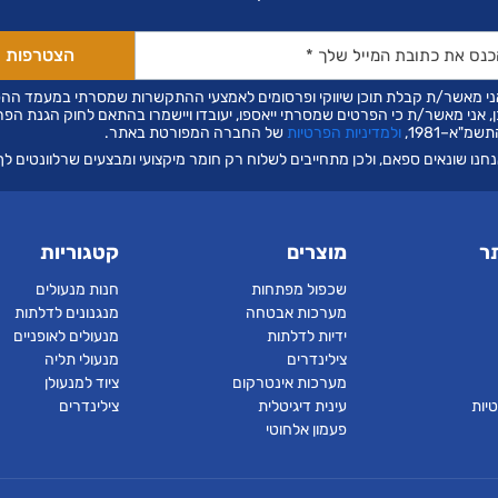
ני מאשר/ת קבלת תוכן שיווקי ופרסומים לאמצעי ההתקשרות שמסרתי במעמד הה
ן, אני מאשר/ת כי הפרטים שמסרתי ייאספו, יעובדו ויישמרו בהתאם לחוק הגנת הפר
שמ"א–1981,
ולמדיניות הפרטיות
של החברה המפורטת באתר.
חנו שונאים ספאם, ולכן מתחייבים לשלוח רק חומר מיקצועי ומבצעים שרלוונטים לך
ר
מוצרים
קטגוריות
שכפול מפתחות
חנות מנעולים
מערכות אבטחה
מנגנונים לדלתות
ידיות לדלתות
מנעולים לאופניים
צילינדרים
מנעולי תליה
מערכות אינטרקום
ציוד למנעולן
יות
עינית דיגיטלית
צילינדרים
פעמון אלחוטי