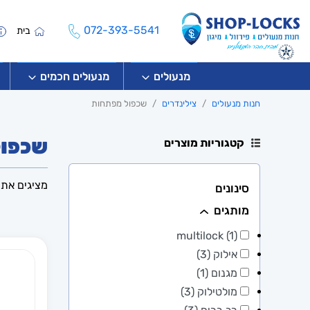
072-393-5541
בית
מנעולים
מנעולים חכמים
חנות מנעולים
צילינדרים
שכפול מפתחות
שכפו
קטגוריות מוצרים
מציגים את כל ⁦11⁩ ה
סינונים
מותגים
multilock (1)
אילוק (3)
מגנום (1)
מולטילוק (3)