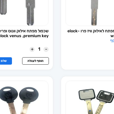
שכפול מפתח לאילוק וויז פרו -elock
שכפול מפתח אילוק וונוס ופרימ
elock venus ,premium key
w
סף
+
-
הוסף לעגלה
שלם ע