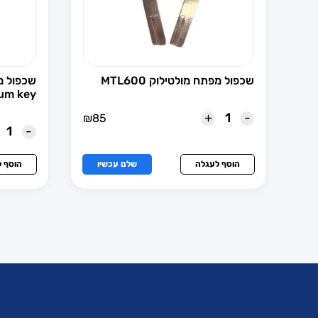
כפפות עבודה
להבים KD \ XHORSE
שכפול מפתח מולטילוק MTL600
שכפול מפ
לישי - lishi
ium key
+
-
₪
85
לקסוס
-
מאזדה
הוסף לעגלה
שלם עכשיו
הוסף 
מגני ברכיים
מגני צילינדר ורוזטות
מולטילוק
מוצרי בית חכם