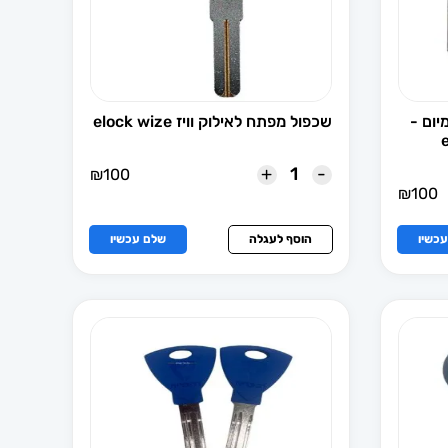
יום -
שכפול מפתח לאילוק וויז elock wize
+
-
₪
100
₪
100
כשיו
הוסף לעגלה
שלם עכשיו