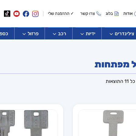
אודות
בלוג
צרו קשר
✓ ההזמנה שלי
צילינדרים
ידיות
רכב
פרזול
כספו
ל מפתחות
ממוין
תוצאות
לפי
הפריט
העדכני
ביותר