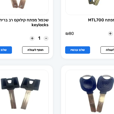
 MTL700
שכפול מפתח קילוקס רב בריח
keylocks
+
₪
80
+
-
לעגלה
שלם עכשיו
הוסף לעגלה
שלם ע