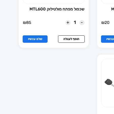
שכפול מפתח מולטילוק MTL600
+
-
₪
85
₪
20
כשיו
הוסף לעגלה
שלם עכשיו