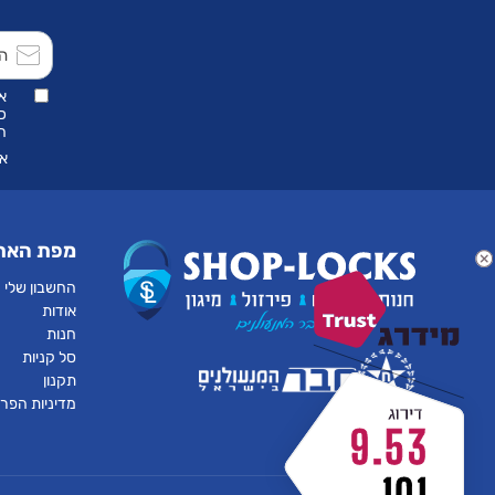
מוצרים חדשים
מחזיקי מפתחות
א
כ
הת
מחזירי דלת זכוכית
אנ
מחסומי חניה
מפת האת
מיצובישי
החשבון שלי
מכונות שכפול מפתחות
אודות
חנות
סל קניות
מכשירי קידוד מפתחות
תקנון
מדיניות הפרט
מנעולי קומבינציה
9.53
מנעולים אלקטרו מגנטיים