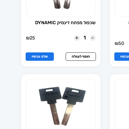
שכפול מפתח דינמיק DYNAMIC
+
-
₪
25
₪
50
כשיו
הוסף לעגלה
שלם עכשיו