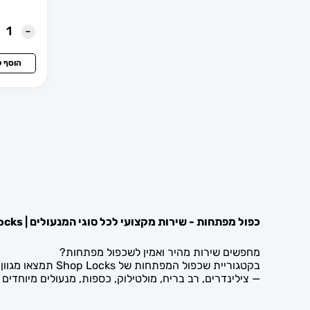
הונדה
-
וולוו
הוסף 
חדרי ישיבות
טויוטה
ידיות בהלה
ידיות חכמות
ידיות לדלת אלומיניום
כפול מפתחות - שירות מקצועי לכל סוגי המנעולים | Shop Locks
מחפשים שירות מהיר ואמין לשכפול מפתחות?
ידיות לדלתות זכוכית
בקטגוריית שכפול
— צילינדרים, רב בריח, מולטילוק, כספות, מנעולים מיוחדים ו
ידיות לדלתות פלדה