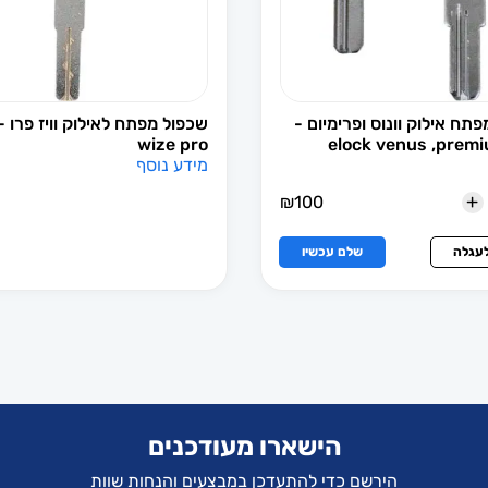
תח אילוק וונוס ופרימיום -
wize pro
elock venus ,prem
מידע נוסף
+
₪
100
לעגלה
שלם עכשיו
הישארו מעודכנים
הירשם כדי להתעדכן במבצעים והנחות שוות