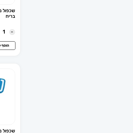
ג'יפ
בריח
גומי וספי דלת
-
גי.מ.סי
הוסף 
גלמים לרכב
דאצ'יה
דיוולט
דייהטסו
דלתות ופרזול
האמר
שכפול מפת