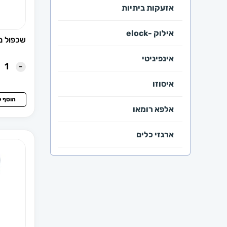
אזעקות ביתיות
אילוק -elock
שכפול מפתח
אינפיניטי
-
איסוזו
הוסף 
אלפא רומאו
ארגזי כלים
ב.מ.וו
ביואיק
בריח צד וסגרים