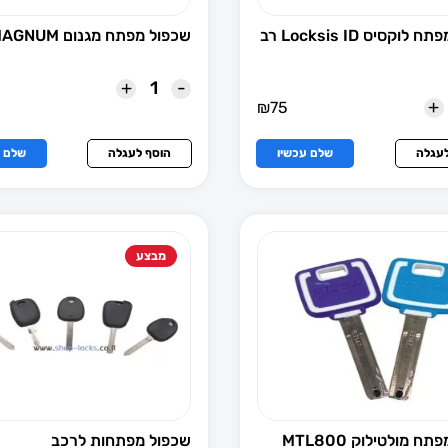
שכפול מפתח לוקסיס Locksis ID רב
שכפול מפתח מגנום MAGNUM
+
-
+
₪
75
לעגלה
שלם עכשיו
הוסף לעגלה
שלם ע
מבצע
ח מולטילוק MTL800
שכפול מפתחות לרכב