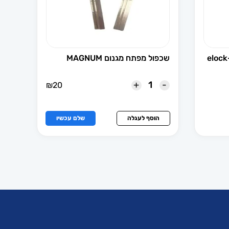
שכפול מפתח לאילוק וויז פרו -elock
שכפול מפתח מגנום MAGNUM
+
-
₪
20
הוסף לעגלה
שלם עכשיו