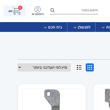
0
₪
0
להתחברות
ת
למנעולן
בית חכם