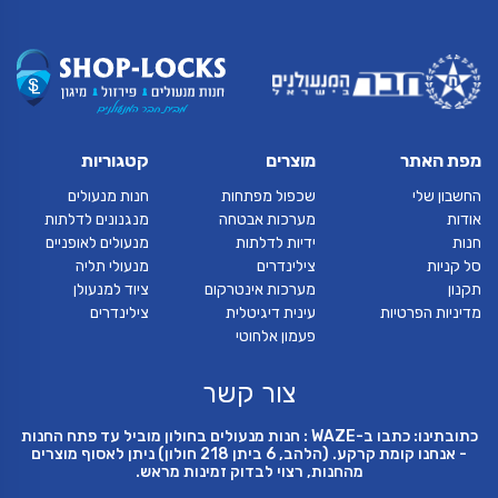
מפת האתר
מוצרים
קטגוריות
החשבון שלי
שכפול מפתחות
חנות מנעולים
אודות
מערכות אבטחה
מנגנונים לדלתות
חנות
ידיות לדלתות
מנעולים לאופניים
סל קניות
צילינדרים
מנעולי תליה
תקנון
מערכות אינטרקום
ציוד למנעולן
מדיניות הפרטיות
עינית דיגיטלית
צילינדרים
פעמון אלחוטי
צור קשר
כתובתינו: כתבו ב-WAZE : חנות מנעולים בחולון מוביל עד פתח החנות
- אנחנו קומת קרקע. (הלהב, 6 ביתן 218 חולון) ניתן לאסוף מוצרים
מהחנות, רצוי לבדוק זמינות מראש.