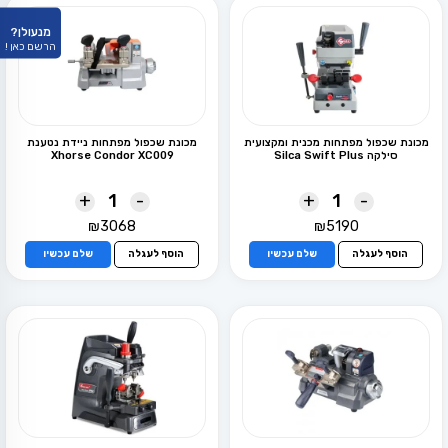
מנעולן?
הרשם כאן !
מכונת שכפול מפתחות מכנית ומקצועית
מכונת שכפול מפתחות ניידת נטענת
סילקה Silca Swift Plus
Xhorse Condor XC009
+
-
+
-
₪
3068
₪
5190
הוסף לעגלה
שלם עכשיו
הוסף לעגלה
שלם עכשיו