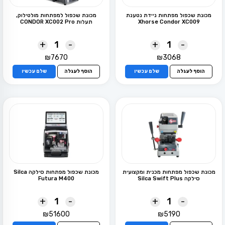
מכונת שכפול מפתחות ניידת נטענת
מכונת שכפול למפתחות מולטילוק,
Xhorse Condor XC009
תעלות CONDOR XC002 Pro
+
-
+
-
₪
7670
₪
3068
הוסף לעגלה
שלם עכשיו
הוסף לעגלה
שלם עכשיו
מכונת שכפול מפתחות מכנית ומקצועית
מכונת שכפול מפתחות סילקה Silca
סילקה Silca Swift Plus
Futura M400
+
-
+
-
₪
51600
₪
5190