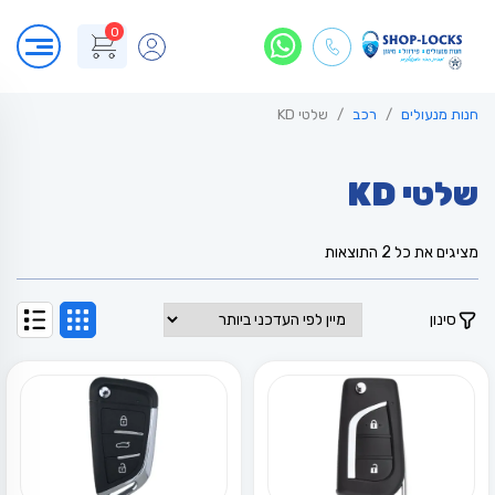
0
חנות מנעולים
רכב
שלטי KD
שלטי KD
ממוין
מציגים את כל ⁦2⁩ התוצאות
לפי
הפריט
העדכני
סינון
ביותר