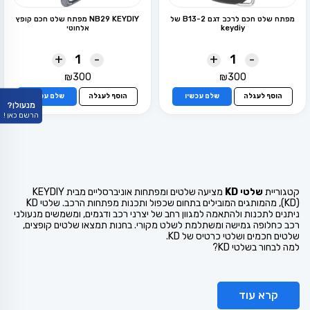
מפתח שלט חכם לרכב דגם B13-2 של
NB29 KEYDIY מפתח שלט חכם קופץ
keydiy
אלחוטי
+
-
+
-
₪
300
₪
300
הוסף לעגלה
שלם עכשיו
הוסף לעגלה
שלם עכשיו
מנעולן?
הרשם כאן !
קטגוריית
שלטי KD
מציעה שלטים ומפתחות אוניברסליים מבית KEYDIY
(KD), מהמותגים המובילים בתחום שכפול ותכנות מפתחות הרכב. שלטי KD
ניתנים לתכנות ולהתאמה למגוון רחב של יצרני רכב ודגמים, ומשמשים מנעולני
רכב כחלופה גמישה ומשתלמת לשלט מקורי. בחנות תמצאו שלטים קופצים,
שלטים חכמים ושלטי כרטיס של KD.
למה לבחור בשלטי KD?
קרא עוד