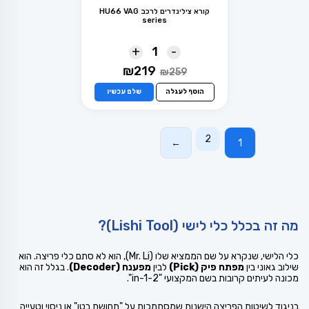
קורא צילינדרים לרכב HU66 VAG
series
+
-
המחיר
המחיר
₪
219
₪
259
המקורי
הנוכחי
היה:
הוא:
הוסף לעגלה
שלם עכשיו
₪219.
₪259.
2
←
1
מה זה בכלל כלי לישי (Lishi Tool)?
כלי הלישי, שנקרא על שם הממציא שלו (Mr. Li), הוא לא סתם כלי פריצה. הוא
שילוב גאוני בין
מפתח פיק (Pick)
לבין
מפענח (Decoder)
. בגלל זה הוא
מכונה לעיתים קרובות בשם המקצועי "2-in-1".
בניגוד לשיטות הפריצה הישנות שמסתמכות על "תחושת בטן" או ניסוי וטעייה