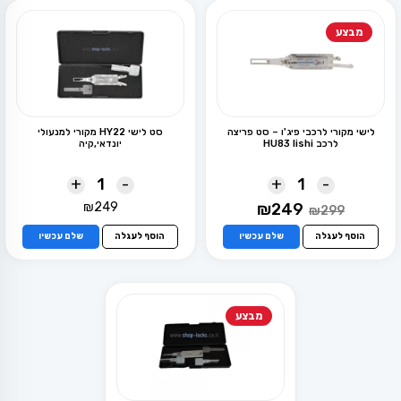
מבצע
לישי מקורי לרכבי פיג'ו – סט פריצה
סט לישי HY22 מקורי למנעולי
לרכב HU83 lishi
יונדאי,קיה
+
-
+
-
המחיר
המחיר
₪
249
₪
249
₪
299
המקורי
הנוכחי
היה:
הוא:
הוסף לעגלה
שלם עכשיו
הוסף לעגלה
שלם עכשיו
₪249.
₪299.
מבצע