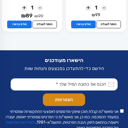
+
-
+
-
המחיר
המחיר
₪
89
₪
99
₪
99
המקורי
הנוכחי
היה:
הוא:
הוסף לעגלה
שלם עכשיו
הוסף לעגלה
שלם עכשיו
₪89.
₪99.
הישארו מעודכנים
הירשם כדי להתעדכן במבצעים והנחות שוות
אני מאשר/ת קבלת תוכן שיווקי ופרסומים לאמצעי ההתקשרות שמסרתי
במעמד ההסכמה. כמו כן, אני מאשר/ת כי הפרטים שמסרתי ייאספו, יעובדו
ויישמרו בהתאם לחוק הגנת הפרטיות, התשמ"א–1981,
ולמדיניות הפרטיות
של החברה המפורטת באתר.