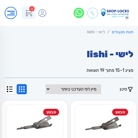
0
חנות מנעולים
לישי - lishi
לישי - lishi
ממוין
מציג 1–15 מתוך 19 תוצאות
לפי
הפריט
העדכני
סינון
ביותר
מבצע
מבצע