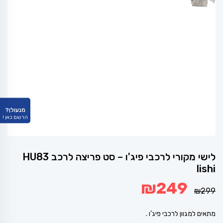
מנעולן?
הרשם כאן !
לישי מקורי לרכבי פיג'ו – סט פריצה לרכב HU83
lishi
המחיר
המחיר
₪
249
המקורי
הנוכחי
₪
299
היה:
הוא:
₪249.
₪299.
מתאים למגוון לרכבי פיג'ו .