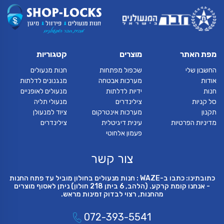
מפת האתר
מוצרים
קטגוריות
החשבון שלי
שכפול מפתחות
חנות מנעולים
אודות
מערכות אבטחה
מנגנונים לדלתות
חנות
ידיות לדלתות
מנעולים לאופניים
סל קניות
צילינדרים
מנעולי תליה
תקנון
מערכות אינטרקום
ציוד למנעולן
מדיניות הפרטיות
עינית דיגיטלית
צילינדרים
פעמון אלחוטי
צור קשר
כתובתינו: כתבו ב-WAZE : חנות מנעולים בחולון מוביל עד פתח החנות
- אנחנו קומת קרקע. (הלהב, 6 ביתן 218 חולון) ניתן לאסוף מוצרים
מהחנות, רצוי לבדוק זמינות מראש.
072-393-5541