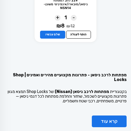
22# להב למפתח
ניסאן/סובארו/אינפיניטי משונן-
NSN14
+
-
המחיר
המחיר
₪
8
₪
12
המקורי
הנוכחי
היה:
הוא:
הוסף לעגלה
שלם עכשיו
₪8.
₪12.
מפתחות לרכב ניסאן - פתרונות מקצועיים מהירים ואמינים | Shop
Locks
בקטגוריית
מפתחות לרכב ניסאן (Nissan)
של Shop Locks תמצא מגוון
פתרונות מקצועיים לשכפול, שחזור והחלפת מפתחות לכל דגמי ניסאן —
פרטיים, משפחתיים, רכבי שטח וחשמליים.
קרא עוד