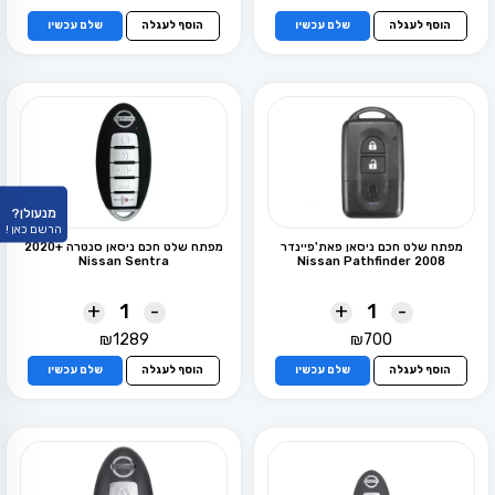
המקורי
הנוכחי
היה:
הוא:
הוסף לעגלה
שלם עכשיו
הוסף לעגלה
שלם עכשיו
₪249.
₪299.
מנעולן?
הרשם כאן !
מפתח שלט חכם ניסאן פאת'פיינדר
מפתח שלט חכם ניסאן סנטרה +2020
Nissan Sentra
Nissan Pathfinder 2008
+
-
+
-
₪
1289
₪
700
הוסף לעגלה
שלם עכשיו
הוסף לעגלה
שלם עכשיו