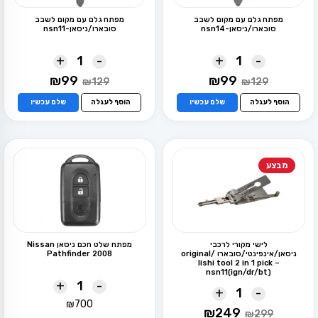
מפתח גלם עם מקום לשבב
מפתח גלם עם מקום לשבב
סובארו/ניסאן-nsn14
סובארו/ניסאן-nsn11
+
-
+
-
המחיר
המחיר
המחיר
המחיר
₪
99
₪
99
₪
129
₪
129
המקורי
הנוכחי
המקורי
הנוכחי
היה:
הוא:
היה:
הוא:
הוסף לעגלה
שלם עכשיו
הוסף לעגלה
שלם עכשיו
₪99.
₪129.
₪99.
₪129.
מבצע
לישי מקורי לרכבי
מפתח שלט חכם ניסאן Nissan
ניסאן/אינפינטי/סובארו /original
Pathfinder 2008
lishi tool 2 in 1 pick –
nsn11(ign/dr/bt)
+
-
+
-
₪
700
המחיר
המחיר
₪
249
₪
299