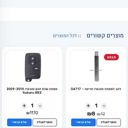
מוצרים קשורים
לכל המוצרים
מבצע
להב למפתח סובארו חריטה – DAT17
מפתח שלט חכם סובארו 2009-2014
Subaru BRZ
+
-
+
-
המחיר
המחיר
₪
1170
₪
8
₪
12
המקורי
הנוכחי
היה:
הוא:
הוסף לעגלה
שלם עכשיו
הוסף לעגלה
שלם עכשיו
₪8.
₪12.