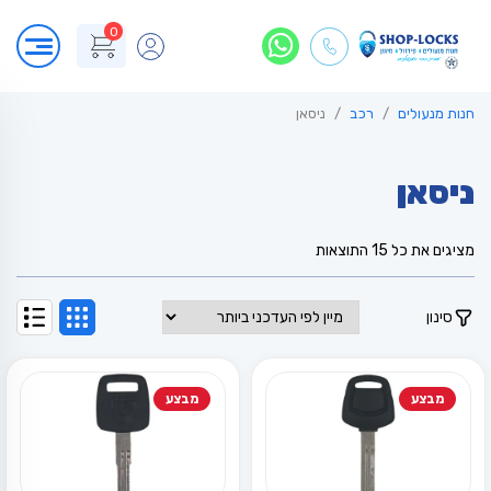
0
חנות מנעולים
רכב
ניסאן
ניסאן
ממוין
מציגים את כל ⁦15⁩ התוצאות
לפי
הפריט
העדכני
סינון
ביותר
מבצע
מבצע