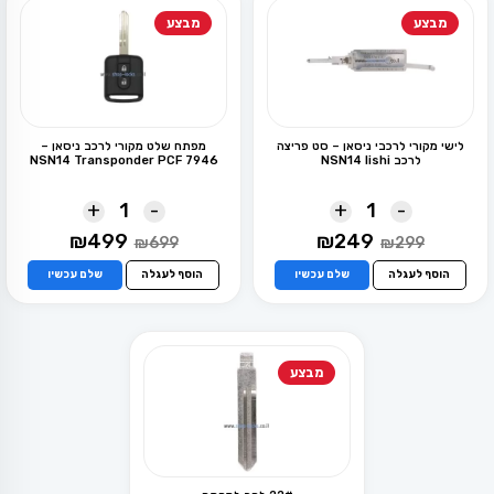
מבצע
מבצע
לישי מקורי לרכבי ניסאן – סט פריצה
מפתח שלט מקורי לרכב ניסאן –
לרכב NSN14 lishi
NSN14 Transponder PCF 7946
+
-
+
-
המחיר
המחיר
המחיר
המחיר
₪
499
₪
249
₪
699
₪
299
המקורי
הנוכחי
המקורי
הנוכחי
היה:
הוא:
היה:
הוא:
הוסף לעגלה
שלם עכשיו
הוסף לעגלה
שלם עכשיו
₪499.
₪699.
₪249.
₪299.
מבצע