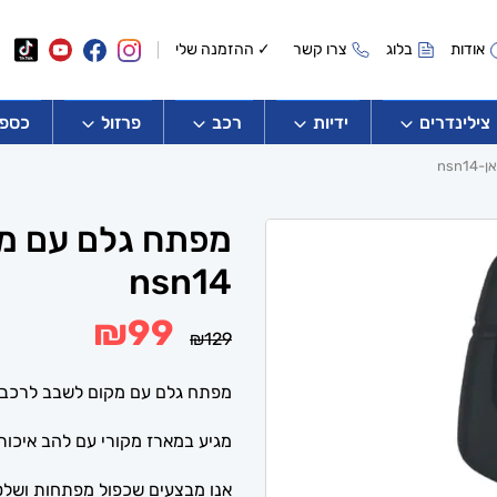
אודות
בלוג
צרו קשר
✓ ההזמנה שלי
צילינדרים
ידיות
רכב
פרזול
כספו
nsn
מפתח גלם עם מק
nsn14
המחיר
המחיר
₪
99
₪
129
המקורי
הנוכחי
היה:
הוא:
₪99.
₪129.
מפתח גלם עם מקום לשבב לרכב nissan/subaru.
מגיע במארז מקורי עם להב איכותי
אנו מבצעים שכפול מפתחות ושלטי