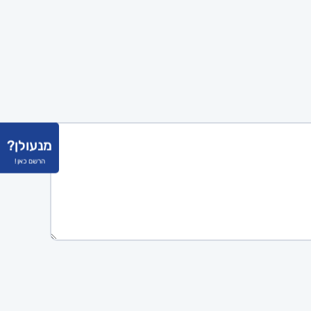
מנעולן?
הרשם כאן !