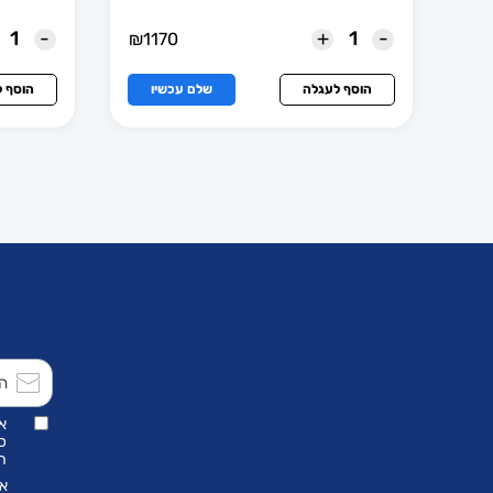
-
+
-
₪
1170
הוסף לעגלה
שלם עכשיו
הוסף 
א
כ
הת
אנ