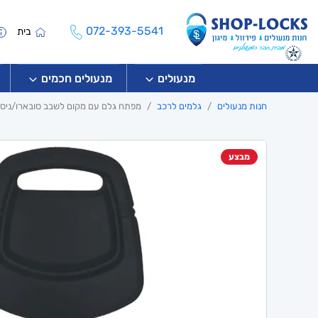
072-393-5541
בית
מנעולים
מנעולים חכמים
חנות מנעולים
גלמים לרכב
מפתח גלם עם מקום לשבב סובארו/ניסאן-14
מבצע