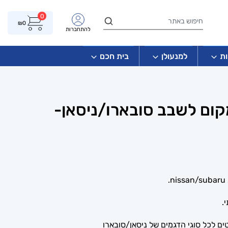
0
₪
0
להתחברות
ת
למנעולן
בית חכם
ום לשבב סובארו/ניסאן-
.
ם לכל סוגי הדגמים של ניסאן/סובארו