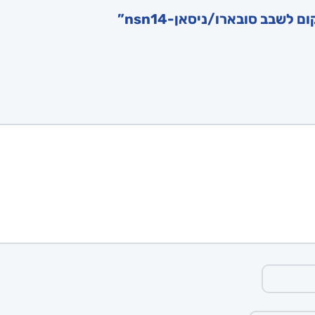
שבב סובארו/ניסאן-nsn14”