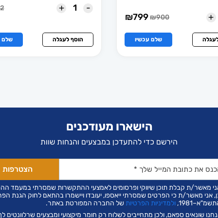
+
-
12
המ
המ
+
₪
799
₪
900
המחיר
המחיר
הנ
המ
הנוכחי
המקורי
הו
הי
הוא:
היה:
8.
2.
לעגלה
שלם עכשיו
הוסף לעגלה
שלם ע
₪900.
₪799.
הישארו מעודכנים
הירשם כדי להתעדכן במבצעים והנחות שוות
ני מאשר/ת קבלת תוכן שיווקי ופרסומים לאמצעי ההתקשרות שמסרתי במעמד הה
ן, אני מאשר/ת כי הפרטים שמסרתי ייאספו, יעובדו ויישמרו בהתאם לחוק הגנת הפר
שמ"א–1981,
ולמדיניות הפרטיות
של החברה המפורטת באתר.
חנו שונאים ספאם, ולכן מתחייבים לשלוח רק חומר מיקצועי ומבצעים שרלוונטים לך