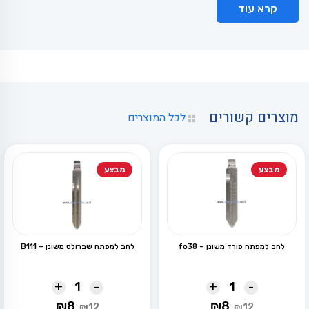
קרא עוד
מוצרים קשורים
לכל המוצרים
מבצע
מבצע
להב למפתח פורד משונן – fo38
להב למפתח שברולט משונן – B111
+
-
+
-
המחיר
המחיר
המחיר
המחיר
₪
8
₪
8
₪
12
₪
12