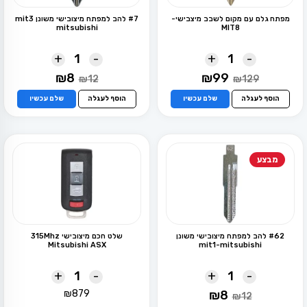
מפתח גלם עם מקום לשבב מיצבישי-
#7 להב למפתח מיצובישי משונן mit3
mitsubishi
MIT8
+
-
+
-
המחיר
המחיר
המחיר
המחיר
₪
8
₪
99
₪
12
₪
129
המקורי
הנוכחי
המקורי
הנוכחי
היה:
הוא:
היה:
הוא:
הוסף לעגלה
שלם עכשיו
הוסף לעגלה
שלם עכשיו
₪8.
₪12.
₪99.
₪129.
מבצע
#62 להב למפתח מיצובישי משונן
שלט חכם מיצובישי 315Mhz
Mitsubishi ASX
mit1-mitsubishi
+
-
+
-
המחיר
המחיר
₪
879
₪
8
₪
12
המקורי
הנוכחי