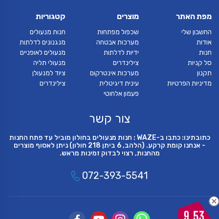
מפת האתר
מוצרים
קטגוריות
החשבון שלי
שכפול מפתחות
חנות מנעולים
אודות
מערכות אבטחה
מנגנונים לדלתות
חנות
ידיות לדלתות
מנעולים לאופניים
סל קניות
צילינדרים
מנעולי תליה
תקנון
מערכות אינטרקום
ציוד למנעולן
מדיניות הפרטיות
עינית דיגיטלית
צילינדרים
פעמון אלחוטי
צור קשר
כתובתינו: כתבו ב-WAZE : חנות מנעולים בחולון מוביל עד פתח החנות
- אנחנו קומת קרקע. (הלהב, 6 ביתן 218 חולון) ניתן לאסוף מוצרים
מהחנות, רצוי לבדוק זמינות מראש.
072-393-5541
9.53