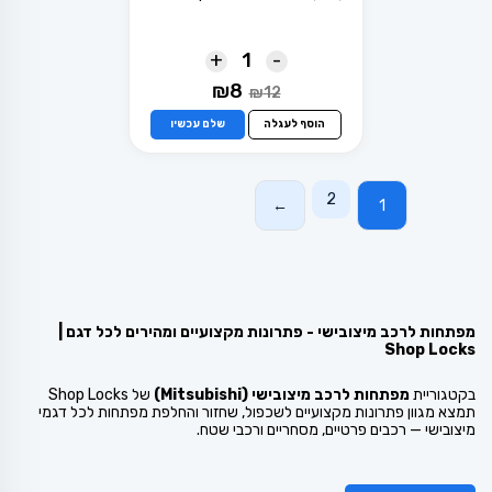
+
-
המחיר
המחיר
₪
8
₪
12
המקורי
הנוכחי
היה:
הוא:
הוסף לעגלה
שלם עכשיו
₪8.
₪12.
2
←
1
מפתחות לרכב מיצובישי - פתרונות מקצועיים ומהירים לכל דגם |
Shop Locks
בקטגוריית
מפתחות לרכב מיצובישי (Mitsubishi)
של Shop Locks
תמצא מגוון פתרונות מקצועיים לשכפול, שחזור והחלפת מפתחות לכל דגמי
מיצובישי — רכבים פרטיים, מסחריים ורכבי שטח.