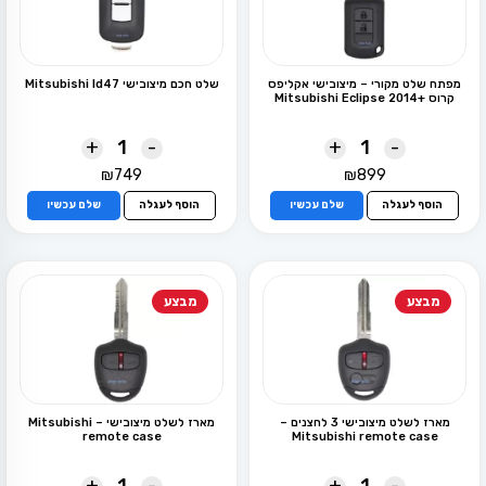
מפתח שלט מקורי – מיצובישי אקליפס
שלט חכם מיצובישי Mitsubishi Id47
קרוס +Mitsubishi Eclipse 2014
+
-
+
-
₪
749
₪
899
הוסף לעגלה
שלם עכשיו
הוסף לעגלה
שלם עכשיו
מבצע
מבצע
מארז לשלט מיצובישי 3 לחצנים –
מארז לשלט מיצובישי – Mitsubishi
remote case
Mitsubishi remote case
+
-
+
-