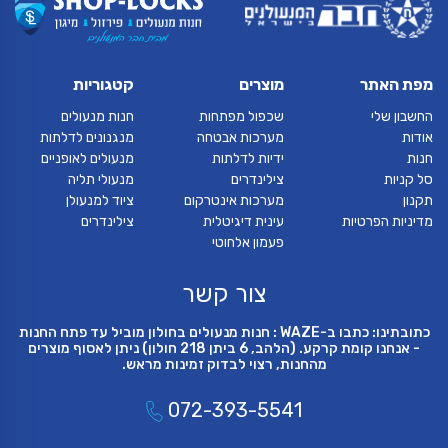
מפת האתר
מוצרים
קטגוריות
החשבון שלי
שכפול מפתחות
חנות מנעולים
אודות
מערכות אבטחה
מנגנונים לדלתות
חנות
ידיות לדלתות
מנעולים לאופניים
סל קניות
צילינדרים
מנעולי תליה
תקנון
מערכות אינטרקום
ציוד למנעולן
מדיניות הפרטיות
עינית דיגיטלית
צילינדרים
פעמון אלחוטי
צור קשר
כתובתינו: כתבו ב-WAZE : חנות מנעולים בחולון מוביל עד פתח החנות
- אנחנו קומת קרקע. (הלהב, 6 ביתן 218 חולון) ניתן לאסוף מוצרים
מהחנות, רצוי לבדוק זמינות מראש.
072-393-5541