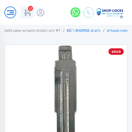
0
חנות מנעולים
להבים KD \ XHORSE
#7 להב למפתח מיצובישי משונן mit3 mitsubishi
מבצע