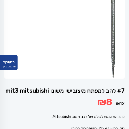
מנעולן?
הרשם כאן !
#7 להב למפתח מיצובישי משונן mit3 mitsubishi
המחיר
המחיר
₪
8
המקורי
הנוכחי
₪
12
היה:
הוא:
₪8.
₪12.
להב המשמש לשלט של רכב מסוג Mitsubishi.
ניתן להשיג אצלנו בשופלוקס בחולון.