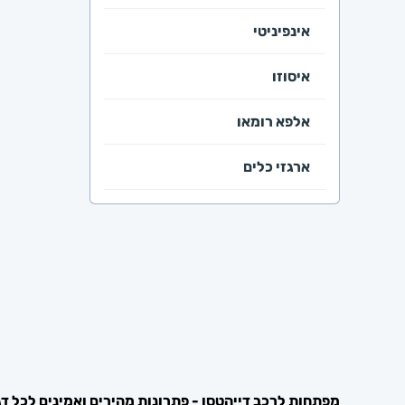
אינפיניטי
איסוזו
אלפא רומאו
ארגזי כלים
ב.מ.וו
ביואיק
בריח צד וסגרים
ג'יפ
גומי וספי דלת
מפתחות לרכב דייהטסו - פתרונות מהירים ואמינים לכל דגם |  Locks