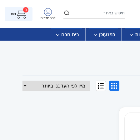
0
₪
0
להתחברות
ת
למנעולן
בית חכם