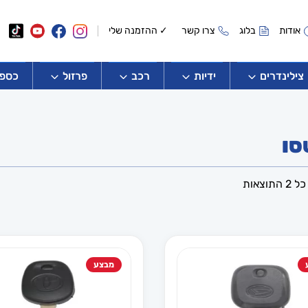
אודות
בלוג
צרו קשר
✓ ההזמנה שלי
צילינדרים
ידיות
רכב
פרזול
כספו
סו
ממוין
תוצאות
לפי
הפריט
העדכני
ביותר
מבצע