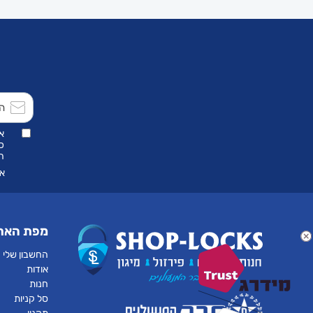
ייל - Yale
כלי מדידה וסימון
כלי פריצה
כספות ביתיות
א
כ
הת
כספות ביתיות ייל YALE
אנ
כספות לנשק
מפת האת
כספות רב בריח
החשבון שלי
אודות
כפפות עבודה
חנות
סל קניות
להבים KD \ XHORSE