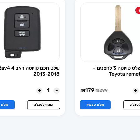
מארז לשלט טויוטה 3 לחצנים –
שלט חכם טויוטה ראב 4 
2013-2018
Toyota remo
+
-
+
₪
179
₪
299
המחיר
המחיר
הנוכחי
המקורי
הוא:
היה:
לעגלה
שלם עכשיו
הוסף לעגלה
שלם ע
₪299.
₪179.