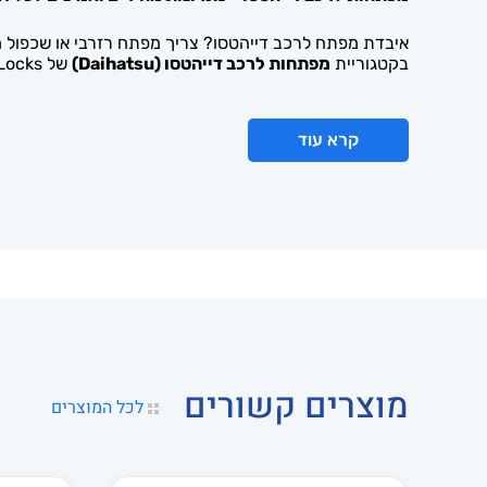
גי.מ.סי
איבדת מפתח לרכב דייהטסו? צריך מפתח רזרבי או שכפול 
בקטגוריית
מפתחות לרכב דייהטסו (Daihatsu)
של Shop Locks תמצא מגוון פתרונות מקצועיים לשחזור, שכפול והחלפת מפתחות לכל דגמי דייהטסו, חדשים וישנים כאחד.
גלמים לרכב
קרא עוד
דאצ'יה
דיוולט
דייהטסו
דלתות ופרזול
האמר
מוצרים קשורים
לכל המוצרים
הונדה
וולוו