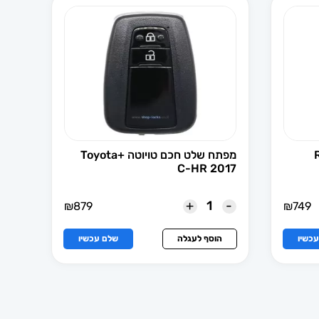
Rav4
מפתח שלט חכם טויוטה +Toyota
C-HR 2017
+
-
₪
879
₪
749
כשיו
הוסף לעגלה
שלם עכשיו