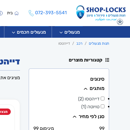
072-393-5541
בית
מנעולים
מנעולים חכמים
חנות מנעולים
רכב
דייהטסו
דייהט
קטגוריות מוצרים
מציגים את כל ⁦2⁩ ה
סינונים
מותגים
דייהטסו (2)
טויוטה (1)
מבצע
סנן לפי מחיר
99
מִינִימוּם 99