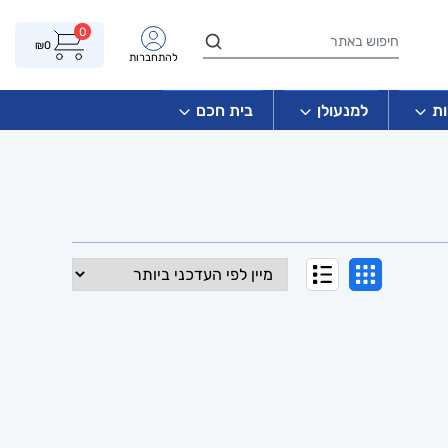
0
₪
0
להתחברות
ת
למנעולן
בית חכם