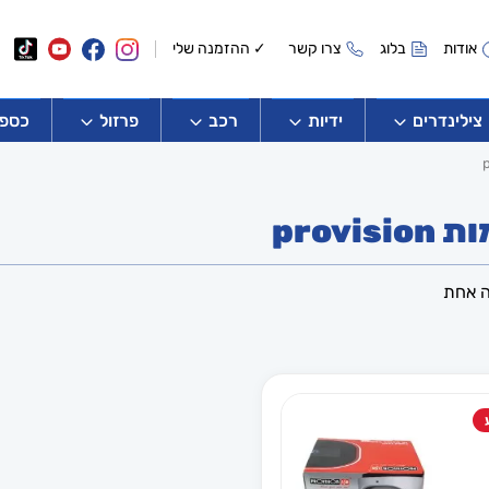
אודות
בלוג
צרו קשר
✓ ההזמנה שלי
צילינדרים
ידיות
רכב
פרזול
כספו
provis
ה אחת