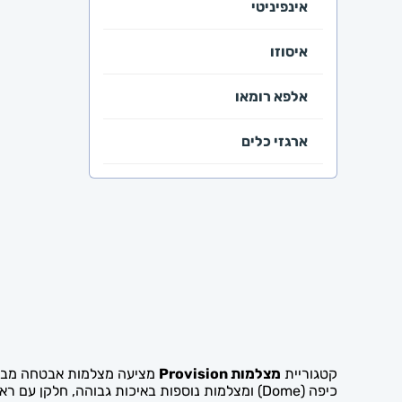
אינפיניטי
איסוזו
אלפא רומאו
ארגזי כלים
ב.מ.וו
ביואיק
בריח צד וסגרים
ג'יפ
גומי וספי דלת
קטגוריית
מצלמות Provision
כיפה (Dome) ומצלמות נוספות באיכות גבוהה, חלקן עם ראיית לילה, זווית רחבה ומערכות זיהוי פנים מתקדמות. מצלמות Provision מתאימות להתקנה בבית, בעסק ובחצר.