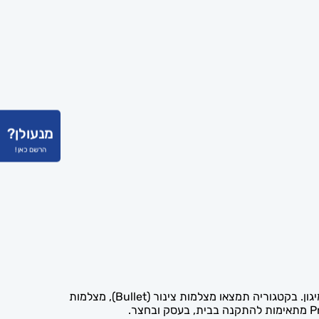
מנעולן?
הרשם כאן !
מציעה מצלמות אבטחה מבית Provision-ISR, מהמותגים המובילים בתחום מצלמות האבטחה והמיגון. בקטגוריה תמצאו מצלמות צינור (Bullet), מצלמות