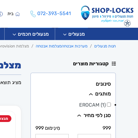
072-393-5541
בית
מנעולים
מנעולים חכמים
חנות מנעולים
מערכות אבטחה
מצלמות אבטחה
מצלמות provision
מצלמות ion
קטגוריות מוצרים
מציג תוצא
סינונים
מותגים
EROCAM (1)
סנן לפי מחיר
מבצע
999
מִינִימוּם 999