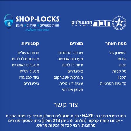
מפת האתר
מוצרים
קטגוריות
החשבון שלי
שכפול מפתחות
חנות מנעולים
אודות
מערכות אבטחה
מנגנונים לדלתות
חנות
ידיות לדלתות
מנעולים לאופניים
סל קניות
צילינדרים
מנעולי תליה
תקנון
מערכות אינטרקום
ציוד למנעולן
מדיניות הפרטיות
עינית דיגיטלית
צילינדרים
פעמון אלחוטי
צור קשר
כתובתינו: כתבו ב-WAZE : חנות מנעולים בחולון מוביל עד פתח החנות
- אנחנו קומת קרקע. (הלהב, 6 ביתן 218 חולון) ניתן לאסוף מוצרים
מהחנות, רצוי לבדוק זמינות מראש.