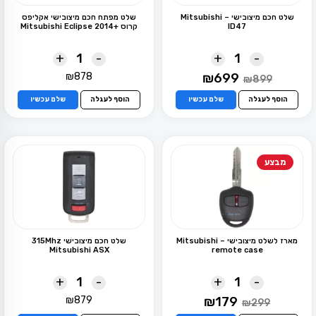
שלט חכם מיצובישי – Mitsubishi
שלט מפתח חכם מיצובישי אקליפס
ID47
קרוס +Mitsubishi Eclipse 2014
+
-
+
-
המחיר
המחיר
₪
878
₪
699
₪
899
המקורי
הנוכחי
היה:
הוא:
הוסף לעגלה
שלם עכשיו
הוסף לעגלה
שלם עכשיו
₪699.
₪899.
מבצע
מארז לשלט מיצובישי – Mitsubishi
שלט חכם מיצובישי 315Mhz
Mitsubishi ASX
remote case
+
-
+
-
המחיר
המחיר
₪
879
₪
179
₪
299
המקורי
הנוכחי