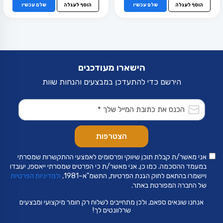
היה:
הוא:
הוסף לעגלה
שלם עכשיו
הוסף לעגלה
שלם עכשיו
₪179.
₪299.
הישארו מעודכנים
הירשם כדי להתעדכן במבצעים והנחות שוות
אני מאשר/ת קבלת תוכן שיווקי ופרסומים לאמצעי ההתקשרות שמסרתי
במעמד ההסכמה. כמו כן, אני מאשר/ת כי הפרטים שמסרתי ייאספו, יעובדו
ויישמרו בהתאם לחוק הגנת הפרטיות, התשמ"א–1981,
ולמדיניות הפרטיות
של החברה המפורטת באתר.
אנחנו שונאים ספאם, ולכן מתחייבים לשלוח רק חומר מיקצועי ומבצעים
שרלוונטים לך!