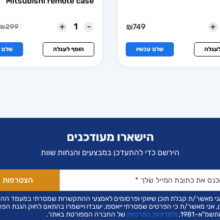
Mitsubishi remote case
+
-
+
₪
749
₪
299
המחיר
המחיר
הנוכחי
המקור
הוא:
היה:
לעגלה
שלם עכשיו
הוסף לעגלה
שלם ע
₪299.
₪179.
הישארו מעודכנים
הירשם כדי להתעדכן במבצעים והנחות שוות
ני מאשר/ת קבלת תוכן שיווקי ופרסומים לאמצעי ההתקשרות שמסרתי במעמד הה
ן, אני מאשר/ת כי הפרטים שמסרתי ייאספו, יעובדו ויישמרו בהתאם לחוק הגנת הפר
שמ"א–1981,
ולמדיניות הפרטיות
של החברה המפורטת באתר.