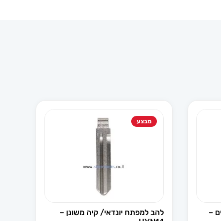
מבצע
 3 לחצנים –
להב למפתח יונדאי/ קיה משונן –