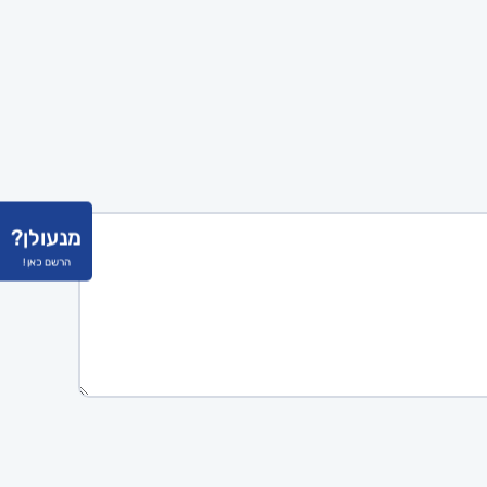
מנעולן?
הרשם כאן !