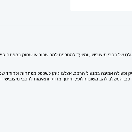
ובישי (MIT11R) הוא להב חלופי לשלט של רכבי מיצובישי, ומיועד להחלפת להב שבור או ש
ויק ופעולה אמינה במנעול הרכב. אצלנו ניתן לשכפל מפתחות ולקודד ש
תיקון מפתח רכב, המשלב להב משונן חלופי, חיתוך מדויק ותאימות לרכבי מיצ