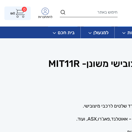
0
₪
0
להתחברות
ת
למנעולן
בית חכם
 משונן- MIT11R
ד שלטים לרכבי מיצובישי.
ת.