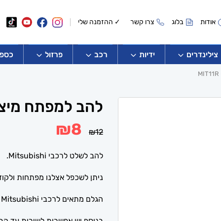
אודות
בלוג
צרו קשר
✓ ההזמנה שלי
צילינדרים
ידיות
רכב
פרזול
כספו
להב למפתח מיצובישי
המחיר
המחיר
₪
8
₪
12
המקורי
הנוכחי
היה:
הוא:
₪8.
₪12.
להב לשלט לרכבי Mitsubishi.
ניתן לשכפל אצלנו מפתחות ולקוד
הגלם מתאים לרכבי Mitsubishi – אאוטלנד,פאג'רו,ASX, ועוד.
בנוסף יש אפשרות לשירות עד הבי