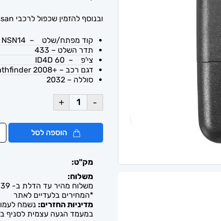
ובנוסף להזמין שכפול לרכבי Nissan עד הבית.
קוד מפתח/שלט – NSN14
תדר השלט – 433
צי'פ – ID4D 60
דגם רכב – +Nissan Pathfinder 2008
סוללה – 2032
+
-
הוספה לסל
מק"ט:
משלוח:
משלוח מהיר עד הדלת ב- 39 ש"ח. עד 2-5 ימי עסקים / איסוף חינם מבית העסק
*המחירים בלעדיים לאתר
מדיניות החזרים:
נשמח לעמוד 
במעמד הגעה עצמית לסניף בל