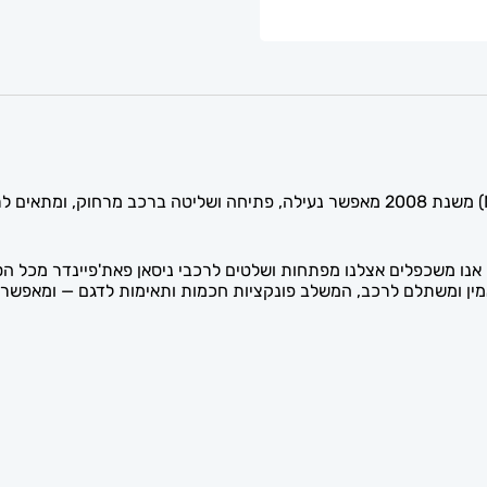
השלט החכם לרכב ניסאן פאת'פיינדר (Nissan Pathfinder) משנת 2008 מאפשר נעילה, פתי
ו משכפלים אצלנו מפתחות ושלטים לרכבי ניסאן פאת'פיינדר מכל הסו
יינדר 2008 הוא פתרון שליטה אמין ומשתלם לרכב, המשלב פונקציות חכמות ותאימות לד