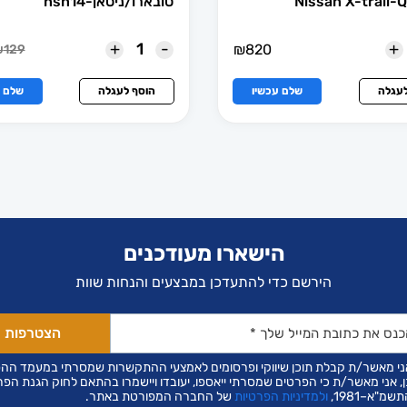
Nissan X-trail-
סובארו/ניסאן-nsn14
+
-
+
₪
820
₪
129
המחי
המחי
הנוכ
המקו
הוא:
היה:
לעגלה
שלם עכשיו
הוסף לעגלה
שלם ע
129.
₪99.
הישארו מעודכנים
הירשם כדי להתעדכן במבצעים והנחות שוות
ני מאשר/ת קבלת תוכן שיווקי ופרסומים לאמצעי ההתקשרות שמסרתי במעמד הה
ן, אני מאשר/ת כי הפרטים שמסרתי ייאספו, יעובדו ויישמרו בהתאם לחוק הגנת הפר
שמ"א–1981,
ולמדיניות הפרטיות
של החברה המפורטת באתר.