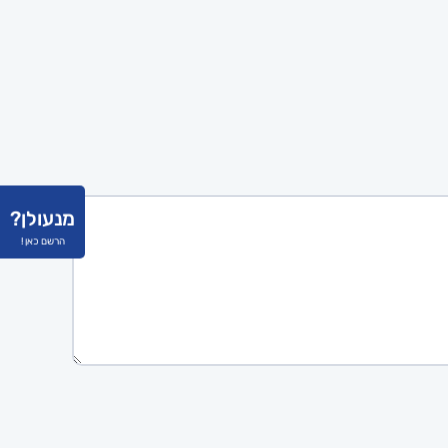
מנעולן?
הרשם כאן !