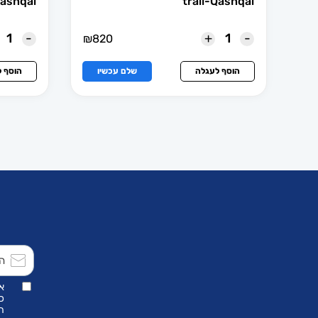
Qashqai
trail-Qashqai
-
+
-
₪
820
הוסף לעגלה
שלם עכשיו
הוסף 
א
כ
הת