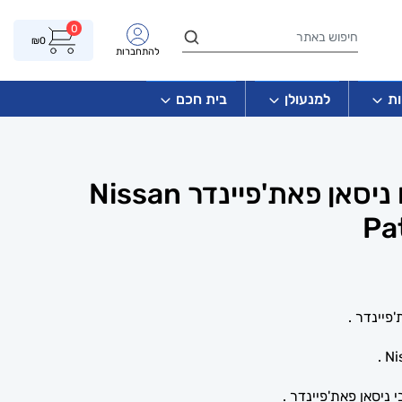
0
₪
0
להתחברות
ת
למנעולן
בית חכם
מפתח שלט חכם ניסאן פאת'פיינדר Nissan
Pa
פיינדר .
ניסאן פאת'פיינדר .