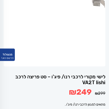
מנעולן?
הרשם כאן !
לישי מקורי לרכבי רנו/ פיג'ו – סט פריצה לרכב
VA2T lishi
המחיר
המחיר
₪
249
המקורי
הנוכחי
₪
299
היה:
הוא:
₪249.
₪299.
מתאים למגוון לרכבי רנו/ פיג'ו .