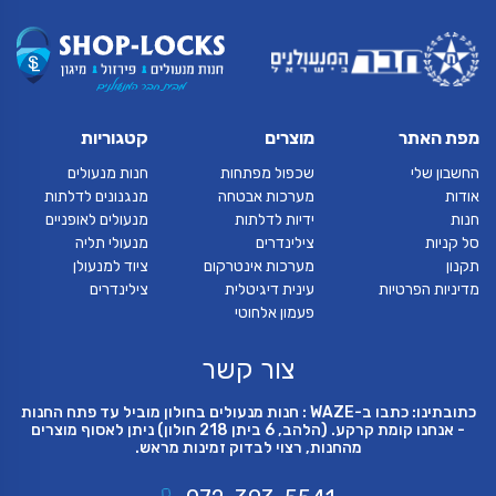
מפת האתר
מוצרים
קטגוריות
החשבון שלי
שכפול מפתחות
חנות מנעולים
אודות
מערכות אבטחה
מנגנונים לדלתות
חנות
ידיות לדלתות
מנעולים לאופניים
סל קניות
צילינדרים
מנעולי תליה
תקנון
מערכות אינטרקום
ציוד למנעולן
מדיניות הפרטיות
עינית דיגיטלית
צילינדרים
פעמון אלחוטי
צור קשר
כתובתינו: כתבו ב-WAZE : חנות מנעולים בחולון מוביל עד פתח החנות
- אנחנו קומת קרקע. (הלהב, 6 ביתן 218 חולון) ניתן לאסוף מוצרים
מהחנות, רצוי לבדוק זמינות מראש.