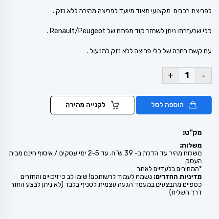
לפריצת רכבים מקצועי מאוד מיועד לפריצה מהירה ללא נזק .
כלי שבעזרתו ניתן לשחזר קוד מפתח של Renault/Peugeot .
עם קשת רחבה של כלי פריצה ללא נזק למנעול .
+
-
הוספה לסל
לקנייה מהירה
מק"ט:
משלוח:
משלוח מהיר עד הדלת ב- 39 ש"ח. עד 2-5 ימי עסקים / איסוף חינם מבית
העסק
*המחירים בלעדיים לאתר
מדיניות החזרים:
נשמח לעמוד לרשותכם! שימו לב כי זיכויים והחזרים
כספיים מתבצעים במעמד הגעה עצמית לסניף בלבד (לא ניתן לבצע החזר
דרך השליח)