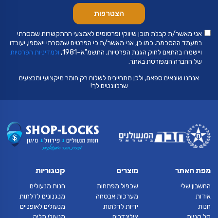
אני מאשר/ת קבלת תוכן שיווקי ופרסומים לאמצעי ההתקשרות שמסרתי
במעמד ההסכמה. כמו כן, אני מאשר/ת כי הפרטים שמסרתי ייאספו, יעובדו
ויישמרו בהתאם לחוק הגנת הפרטיות, התשמ"א–1981,
ולמדיניות הפרטיות
של החברה המפורטת באתר.
אנחנו שונאים ספאם, ולכן מתחייבים לשלוח רק חומר מיקצועי ומבצעים
שרלוונטים לך!
מפת האתר
מוצרים
קטגוריות
החשבון שלי
שכפול מפתחות
חנות מנעולים
אודות
מערכות אבטחה
מנגנונים לדלתות
חנות
ידיות לדלתות
מנעולים לאופניים
סל קניות
צילינדרים
מנעולי תליה