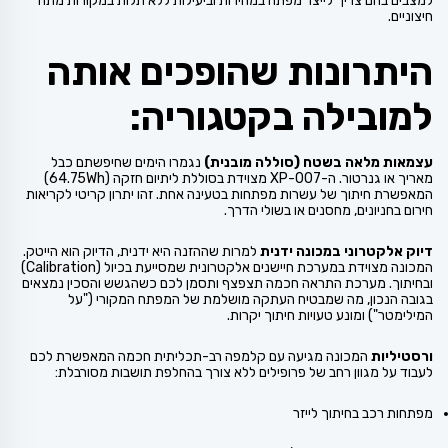
למצבים בהם צריך לייצר מפתח במהירות וביעילות ללא תלות במקורות מתח
חיצוניים.
היתרונות שהופכים אותה
למובילה בקטגוריה:
עצמאות מלאה בשטח (סוללה מובנית)
נגמרו הימים שחיפשתם כבל
מאריך או גנרטור. ה-XP-007 מצוידת בסוללת ליתיום חזקה (64.75Wh)
המאפשרת חיתוך של עשרות מפתחות בטעינה אחת. זהו יתרון קריטי לקריאות
חירום בחניונים, מחסנים או בשולי הדרך.
דיוק אלקטרוני במכונה ידנית
למרות שההזנה היא ידנית, הדיוק הוא הייטק.
המכונה מצוידת במערכת חיישנים אלקטרונית שמסייעת בכיול (Calibration)
ובחיתוך. מערכת התראה חכמה תצפצף ותסמן לכם כשהגשש והסכין נמצאים
בגובה הנכון, מה שמבטיח העתקה מושלמת של המפתח המקורי ("על
המילימטר") ומונע טעויות חיתוך יקרות.
ורסטיליות
המכונה מגיעה עם קלמפה רב-תכליתית חכמה המאפשרת לכם
לעבוד על מגוון רחב של פרופילים ללא צורך בהחלפת תושבות מסורבלת:
מפתחות רכב בחיתוך לייזר