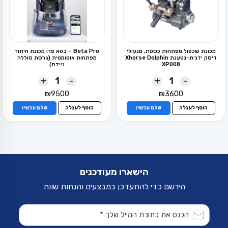
מכונת שכפול מפתחות כספת, מנעולי
Beta Pro – בטא פרו מכונת חיתוך
דיסק ידנית-נטענת Xhorse Dolphin
מפתחות אוטומטית (גרסת סוללה
XP008
ניידת)
+
-
+
-
₪
9500
₪
3600
הוסף לעגלה
שלם עכשיו
הוסף לעגלה
שלם עכשיו
הישארו מעודכנים
הירשם כדי להתעדכן במבצעים והנחות שוות