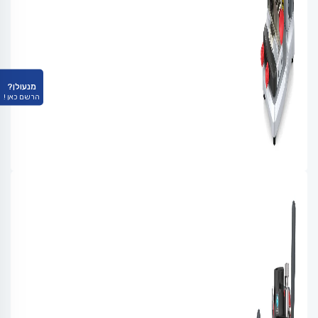
מנעולן?
הרשם כאן !