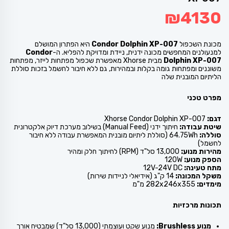
₪
4130
מכונת השכפול
Condor Dolphin XP-007
היא הפתרון המושלם
למנעולנים המחפשים מכונה ידנית, ניידת ומדויקת להפליא. ה-
Condor
Dolphin XP-007
מבית Xhorse מאפשרת שכפול מפתחות לייזר, מפתחות
משוננים ומפתחות גומה בקלות ובמהירות, גם ללא חיבור לחשמל בזכות סוללת
הליתיום המובנית שלה
מפרט טכני
דגם:
Xhorse Condor Dolphin XP-007
שיטת עבודה:
חיתוך ידני (Manual Feed) בשילוב מערכת דיוק אלקטרונית
סוללה:
64.75Wh (סוללת ליתיום מובנית המאפשרת עבודה ללא חיבור
לחשמל)
מהירות מנוע:
13,000 סל"ד (RPM) לחיתוך חלק ומהיר
הספק מנוע:
120W
מתח טעינה:
12V-24V DC
משקל המכונה:
14 ק"ג (אידיאלי לניידות שירות)
מימדים:
282x246x355 מ"מ
תכונות מרכזיות
מנוע Brushless:
מנוע שקט ועוצמתי (13,000 סל"ד) שמבטיח אורך