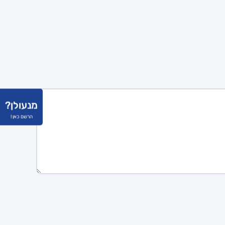
מנעולן?
הרשם כאן !