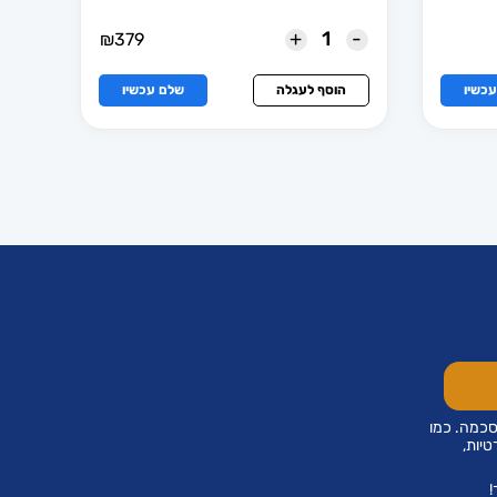
+
-
₪
379
כשיו
הוסף לעגלה
שלם עכשיו
סכמה. כמו
טיות,
!