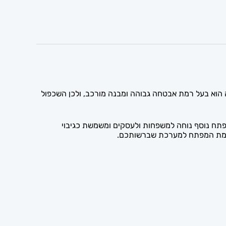
מאפשר להזמין מפתח נוסף ומדויק למערכת המולטילוק (Mul-T-Lock) מסדרת MTL700. מפתח זה הוא בעל רמת אבטחה גבוהה ומבנה מורכב, ולכן השכפול
דמות ובידע מקצועי כדי לספק מפתח MTL700 אמין ואיכותי. החזקת מפתח נוסף נוחה למשפחות ולעסקים ומשמשת כגיבוי
תאמת המפתח למערכת שברשותכם.