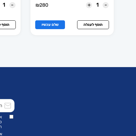
-
+
-
₪
280
הוסף לעגלה
שלם עכשיו
הוסף 
א
כ
הת
אנ