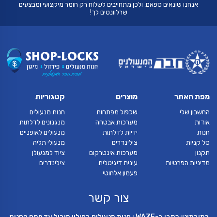
אנחנו שונאים ספאם, ולכן מתחייבים לשלוח רק חומר מיקצועי ומבצעים
שרלוונטים לך!
מפת האתר
מוצרים
קטגוריות
החשבון שלי
שכפול מפתחות
חנות מנעולים
אודות
מערכות אבטחה
מנגנונים לדלתות
חנות
ידיות לדלתות
מנעולים לאופניים
סל קניות
צילינדרים
מנעולי תליה
תקנון
מערכות אינטרקום
ציוד למנעולן
מדיניות הפרטיות
עינית דיגיטלית
צילינדרים
פעמון אלחוטי
צור קשר
כתובתינו: כתבו ב-WAZE : חנות מנעולים בחולון מוביל עד פתח החנות