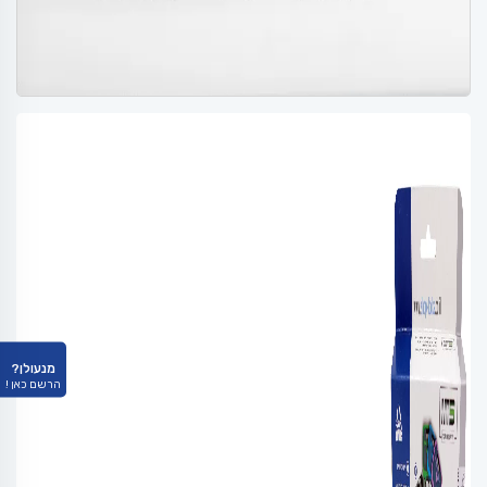
מנעולן?
הרשם כאן !