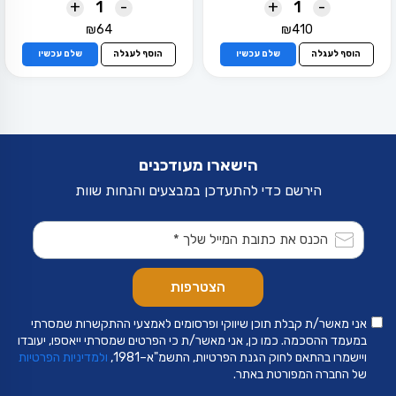
+
-
+
-
₪
64
₪
410
הוסף לעגלה
שלם עכשיו
הוסף לעגלה
שלם עכשיו
הישארו מעודכנים
הירשם כדי להתעדכן במבצעים והנחות שוות
אני מאשר/ת קבלת תוכן שיווקי ופרסומים לאמצעי ההתקשרות שמסרתי
במעמד ההסכמה. כמו כן, אני מאשר/ת כי הפרטים שמסרתי ייאספו, יעובדו
ויישמרו בהתאם לחוק הגנת הפרטיות, התשמ"א–1981,
ולמדיניות הפרטיות
של החברה המפורטת באתר.