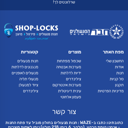
שרלוונטים לך!
מפת האתר
מוצרים
קטגוריות
החשבון שלי
שכפול מפתחות
חנות מנעולים
אודות
מערכות אבטחה
מנגנונים לדלתות
חנות
ידיות לדלתות
מנעולים לאופניים
סל קניות
צילינדרים
מנעולי תליה
תקנון
מערכות אינטרקום
ציוד למנעולן
מדיניות הפרטיות
עינית דיגיטלית
צילינדרים
פעמון אלחוטי
צור קשר
כתובתינו: כתבו ב-WAZE : חנות מנעולים בחולון מוביל עד פתח החנות
- אנחנו קומת קרקע. (הלהב, 6 ביתן 218 חולון) ניתן לאסוף מוצרים