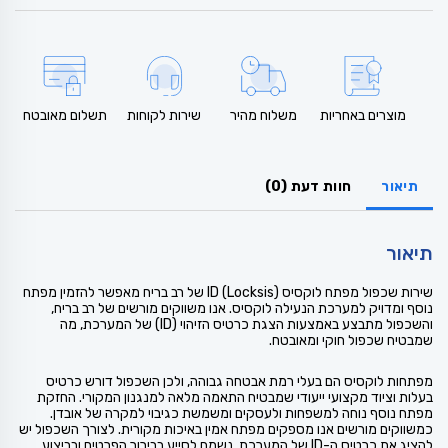
מוצרים באחריות
משלוח מהיר
שירות לקוחות
תשלום מאובטח
תיאור
חוות דעת (0)
תיאור
שירות שכפול מפתח לוקסיס (Locksis) ID של רב בריח מאפשר להזמין מפתח
נוסף ומדויק למערכת הנעילה לוקסיס. אנו משווקים מורשים של רב בריח,
והשכפול מתבצע באמצעות הצגת כרטיס הזיהוי (ID) של המערכת, מה
שמבטיח שכפול חוקי ומאובטח.
מפתחות לוקסיס הם בעלי רמת אבטחה גבוהה, ולכן השכפול דורש כרטיס
בעלות וציוד מקצועי ייעודי שמבטיח התאמה מלאה למנגנון המקורי. החזקת
מפתח נוסף נוחה למשפחות ולעסקים ומשמשת כגיבוי למקרה של אובדן.
כמשווקים מורשים אנו מספקים מפתח אמין באיכות מקורית. לצורך השכפול יש
להציג את כרטיס ה-ID של המערכת. נשמח לסייע בבירור הפרטים ובביצוע