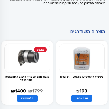
השכפול המדויק למערכת הלוקסיס שברשותכם.
מוצרים משודרגים
מבצע
צילינדר לוקסיס Locxis ID – רב בריח
מנעול חכם רב בריח לוקאפ lockapp x
– כולל מגשר
המחיר
המחיר
₪
1400
₪
1799
₪
190
המקורי
הנוכחי
היה:
הוא:
שלם עכשיו
שלם עכשיו
למוצר
למוצר
₪1400.
₪1799.
זה
זה
יש
יש