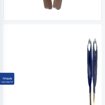
מנעולן?
הרשם כאן !