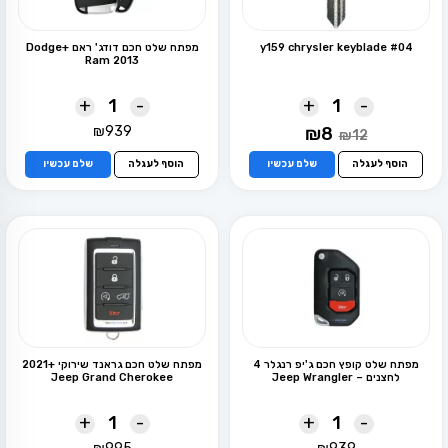
y159 chrysler keyblade #04
מפתח שלט חכם דודג' ראם +Dodge
Ram 2013
+
-
+
-
המחיר
המחיר
₪
939
₪
8
₪
12
המקורי
הנוכחי
היה:
הוא:
הוסף לעגלה
שלם עכשיו
הוסף לעגלה
שלם עכשיו
₪8.
₪12.
מפתח שלט קופץ חכם ג'יפ רנגלר 4
מפתח שלט חכם גראנד שירוקי +2021
לחצנים – Jeep Wrangler
Jeep Grand Cherokee
+
-
+
-