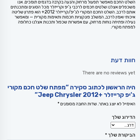
השלט החכם מאפשר תפעול מרחוק והנעה בקרבה בדגמים תומכים. אנו
משכפלים אצלנו שלטים חכמים לרכבי ג'יפ וקרייזלר מכל הסוגים ומתכנתים
אותם לרכב. השלט החכם המקורי לג'יפ/קרייזלר 2012+ הוא פתרון שליטה
איכותי ואמין לרכב, המשלב פונקציות חכמות ותאימות מקורית — ומאפשר
נעילה ופתיחה נוחות מרחוק, עם אפשרות שכפול ותכנות אצלנו כחלופה
למפתח מקורי.
חוות דעת
There are no reviews yet
היה הראשון לכתוב סקירה “מפתח שלט חכם מקורי
ג'יפ קרייזלר +Jeep Chrysler 2012”
האימייל לא יוצג באתר.
שדות החובה מסומנים
*
הדירוג שלך
הביקורת שלך
*