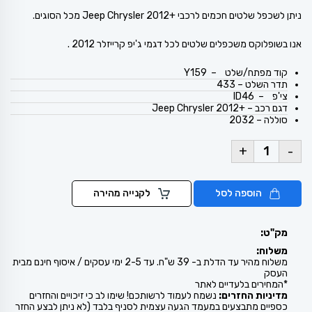
ניתן לשכפל שלטים חכמים לרכבי +Jeep Chrysler 2012 מכל הסוגים.
אנו בשופלוקס משכפלים שלטים לכל דגמי ג'יפ קרייזלר 2012 .
קוד מפתח/שלט – Y159
תדר השלט – 433
צי'פ – ID46
דגם רכב – +Jeep Chrysler 2012
סוללה – 2032
+
-
הוספה לסל
לקנייה מהירה
מק"ט:
משלוח:
משלוח מהיר עד הדלת ב- 39 ש"ח. עד 2-5 ימי עסקים / איסוף חינם מבית
העסק
*המחירים בלעדיים לאתר
מדיניות החזרים:
נשמח לעמוד לרשותכם! שימו לב כי זיכויים והחזרים
כספיים מתבצעים במעמד הגעה עצמית לסניף בלבד (לא ניתן לבצע החזר