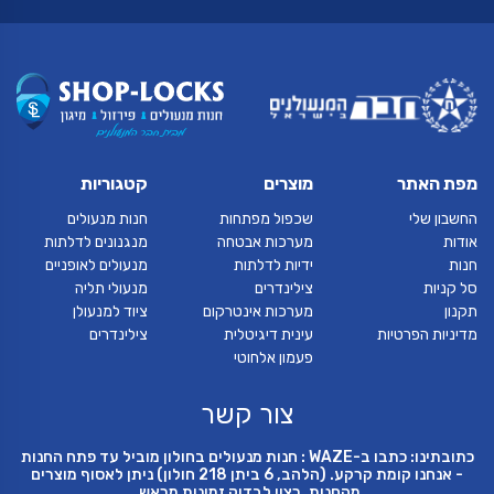
מפת האתר
מוצרים
קטגוריות
החשבון שלי
שכפול מפתחות
חנות מנעולים
אודות
מערכות אבטחה
מנגנונים לדלתות
חנות
ידיות לדלתות
מנעולים לאופניים
סל קניות
צילינדרים
מנעולי תליה
תקנון
מערכות אינטרקום
ציוד למנעולן
מדיניות הפרטיות
עינית דיגיטלית
צילינדרים
פעמון אלחוטי
צור קשר
כתובתינו: כתבו ב-WAZE : חנות מנעולים בחולון מוביל עד פתח החנות
- אנחנו קומת קרקע. (הלהב, 6 ביתן 218 חולון) ניתן לאסוף מוצרים
מהחנות, רצוי לבדוק זמינות מראש.