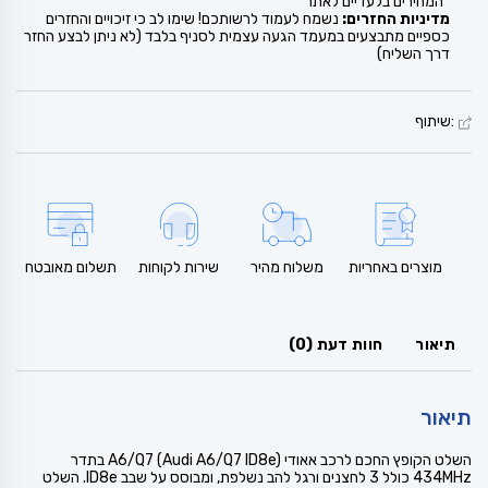
*המחירים בלעדיים לאתר
מדיניות החזרים:
נשמח לעמוד לרשותכם! שימו לב כי זיכויים והחזרים
כספיים מתבצעים במעמד הגעה עצמית לסניף בלבד (לא ניתן לבצע החזר
דרך השליח)
:שיתוף
מוצרים באחריות
משלוח מהיר
שירות לקוחות
תשלום מאובטח
תיאור
חוות דעת (0)
תיאור
השלט הקופץ החכם לרכב אאודי A6/Q7 (Audi A6/Q7 ID8e) בתדר
434MHz כולל 3 לחצנים ורגל להב נשלפת, ומבוסס על שבב ID8e. השלט