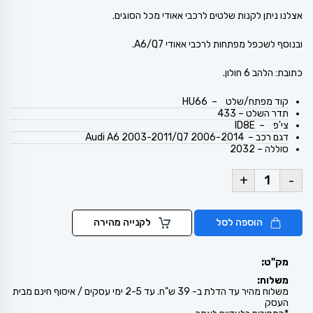
אצלנו ניתן לקנות שלטים לרכבי אאודי מכל הסוגים.
ובנוסף לשכפל מפתחות לרכבי אאודי A6/Q7.
כתובת: הלהב 6 חולון.
קוד מפתח/שלט – HU66
תדר השלט – 433
צי'פ – ID8E
דגם רכב – 2006-2014 Audi A6 2003-2011/Q7
סוללה – 2032
+
-
הוספה לסל
לקנייה מהירה
מק"ט:
משלוח:
משלוח מהיר עד הדלת ב- 39 ש"ח. עד 2-5 ימי עסקים / איסוף חינם מבית
העסק