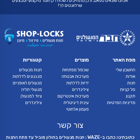
אנחנו שונאים ספאם, ולכן מתחייבים לשלוח רק חומר מיקצועי ומבצעים
שרלוונטים לך!
מפת האתר
מוצרים
קטגוריות
החשבון שלי
שכפול מפתחות
חנות מנעולים
אודות
מערכות אבטחה
מנגנונים לדלתות
חנות
ידיות לדלתות
מנעולים לאופניים
סל קניות
צילינדרים
מנעולי תליה
תקנון
מערכות אינטרקום
ציוד למנעולן
מדיניות הפרטיות
עינית דיגיטלית
צילינדרים
פעמון אלחוטי
צור קשר
כתובתינו: כתבו ב-WAZE : חנות מנעולים בחולון מוביל עד פתח החנות