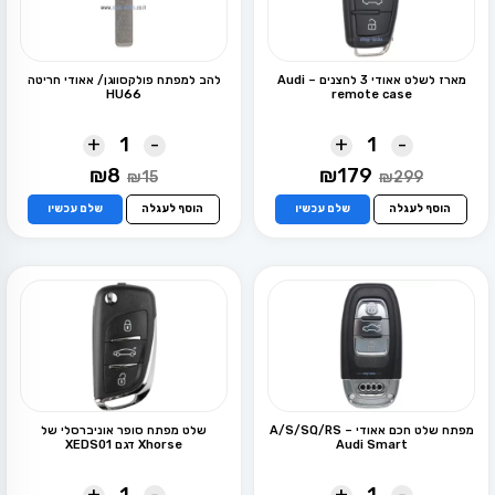
מארז לשלט אאודי 3 לחצנים – Audi
להב למפתח פולקסווגן/ אאודי חריטה
HU66
remote case
+
-
+
-
המחיר
המחיר
המחיר
המחיר
₪
8
₪
179
₪
15
₪
299
המקורי
הנוכחי
המקורי
הנוכחי
היה:
הוא:
היה:
הוא:
הוסף לעגלה
שלם עכשיו
הוסף לעגלה
שלם עכשיו
₪8.
₪15.
₪179.
₪299.
מפתח שלט חכם אאודי – A/S/SQ/RS
שלט מפתח סופר אוניברסלי של
Audi Smart
Xhorse דגם XEDS01
+
-
+
-