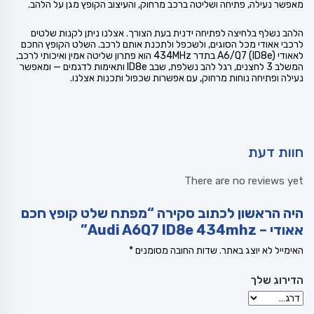
מאפשר נעילה, פתיחה ושליטה ברכב מרחוק, והעיצוב הקופץ מגן על הלהב.
הלהב נשלף בלחיצה לפתיחה ידנית בעת הצורך. אצלנו ניתן לקנות שלטים
לרכבי אאודי מכל הסוגים, ולשכפל ולתכנת אותם לרכב. השלט הקופץ החכם
לאאודי A6/Q7 (ID8e) בתדר 434MHz הוא פתרון שליטה אמין ואיכותי לרכב,
המשלב 3 לחצנים, רגל להב נשלפת, שבב ID8e ותאימות לדגמים — ומאפשר
נעילה ופתיחה נוחות מרחוק, עם אפשרות שכפול ותכנות אצלנו.
חוות דעת
There are no reviews yet
היה הראשון לכתוב סקירה “מפתח שלט קופץ חכם
אאודי – Audi A6Q7 ID8e 434mhz”
האימייל לא יוצג באתר.
שדות החובה מסומנים
*
הדירוג שלך