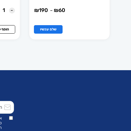
-
60
₪
190
₪
טווח
–
מחירים:
למוצר
עד
זה
שלם עכשיו
הוסף 
יש
מספר
סוגים.
ניתן
לבחור
את
האפשרויות
בעמוד
המוצר
א
כ
הת