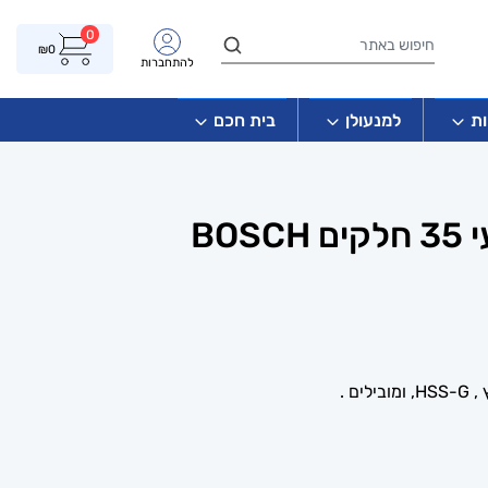
0
₪
0
להתחברות
ת
למנעולן
בית חכם
BO
ם .