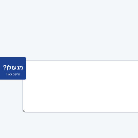
מנעולן?
הרשם כאן !