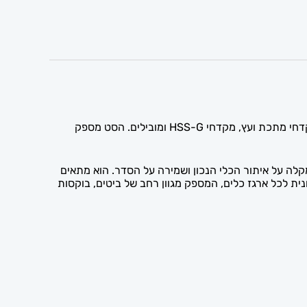
סט הביטים המקצועי של בוש (BOSCH) הכולל 35 חלקים מציע מגוון מקיף של אביזרים לעבודות הברגה וקידוח: ביטים, בוקסות, מקדחי מתכת ועץ, מקדחי HSS-G ומובילים. הסט מספק
הסט מאורגן בצורה נוחה המקלה על איתור הכלי הנכון ושמירה על הסדר. הוא מתאים
בכלי עבודה ואביזרים. סט 35 החלקים הוא תוספת מקיפה וחיונית לכל ארגז כלים, המספק מגוון רחב של ביטים, בוקסות