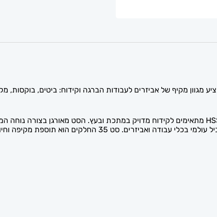
החלקים עשויים מחומרים איכותיים ועמידים, ומקדחי ה-HSS-G מתאימים לקידוח מדויק במתכת ובעץ. 
לבעלי מקצוע ולחובבי עשה-זאת-בעצמך. בוש היא מותג מוביל עולמי 