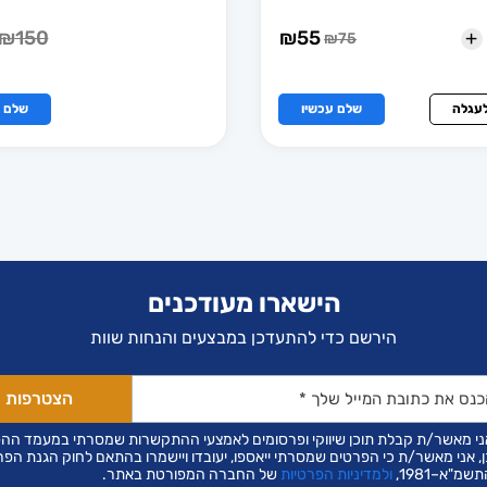
+
₪
150
₪
55
₪
75
המחיר
המחיר
הנוכחי
המקורי
למוצר
הוא:
היה:
זה
₪55.
₪75.
לעגלה
שלם עכשיו
שלם ע
יש
מספר
סוגים.
ניתן
לבחור
את
האפשרויות
בעמוד
המוצר
הישארו מעודכנים
הירשם כדי להתעדכן במבצעים והנחות שוות
ני מאשר/ת קבלת תוכן שיווקי ופרסומים לאמצעי ההתקשרות שמסרתי במעמד הה
ן, אני מאשר/ת כי הפרטים שמסרתי ייאספו, יעובדו ויישמרו בהתאם לחוק הגנת הפר
שמ"א–1981,
ולמדיניות הפרטיות
של החברה המפורטת באתר.