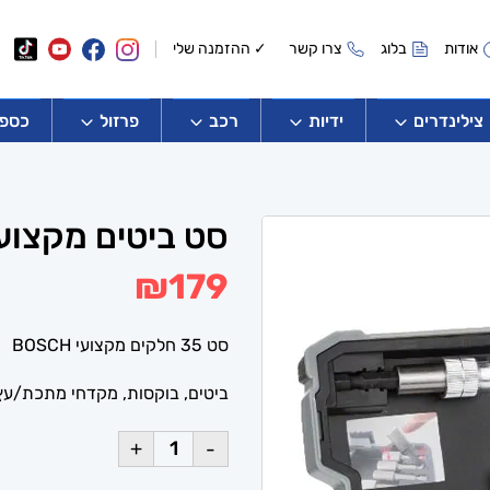
אודות
בלוג
צרו קשר
✓ ההזמנה שלי
צילינדרים
ידיות
רכב
פרזול
כספו
סט ביטים מקצועי 35 חלקים SCH
₪
179
סט 35 חלקים מקצועי BOSCH
ביטים, בוקסות, מקדחי מתכת/עץ , HSS-G, ומובילי
+
-