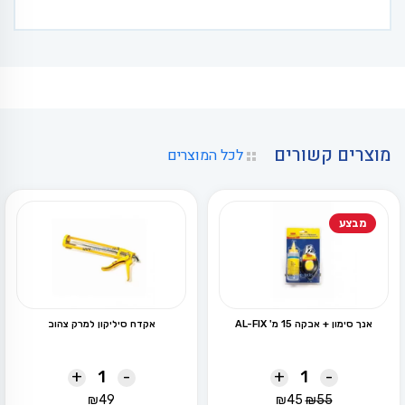
מוצרים קשורים
לכל המוצרים
מבצע
אנך סימון + אבקה 15 מ' AL-FIX
אקדח סיליקון למרק צהוב
+
-
+
-
המחיר
המחיר
₪
49
₪
45
₪
55