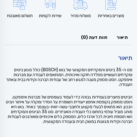
מוצרים באחריות
משלוח מהיר
שירות לקוחות
תשלום מאובטח
תיאור
חוות דעת (0)
תיאור
סט ה-35 ביטים והמקדחים המקצועי של בוש (BOSCH) כולל מגוון ביטים
ומקדחים העשויים מפלדה חזקה ואיכותית, המותאמים לעבודה עם מברגות
אימפקט. הסט מספק מענה למגוון רחב של עבודות הברגה וקידוח בבית ובאתר
העבודה.
הביטים מיוצרים בעמידות גבוהה כדי לעמוד בעומסים של מברגות אימפקט,
והסט מסופק בקופסת אחסון ייעודית השומרת על הסדר ומקלה על איתור הביט
הנכון. הוא מתאים לבעלי מקצוע ולחובבי עשה-זאת-בעצמך כאחד. בוש היא
מותג מוביל עולמי בתחום כלי העבודה והאביזרים. סט 35 הביטים והמקדחים
הוא תוספת חיונית לכל ארגז כלים, המספק כלים איכותיים ומאורגנים לעבודות
הברגה וקידוח מגוונות במשק הבית ובעבודה המקצועית.