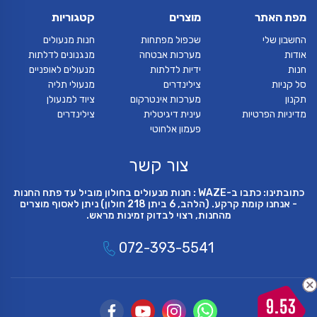
מפת האתר
מוצרים
קטגוריות
החשבון שלי
שכפול מפתחות
חנות מנעולים
אודות
מערכות אבטחה
מנגנונים לדלתות
חנות
ידיות לדלתות
מנעולים לאופניים
סל קניות
צילינדרים
מנעולי תליה
תקנון
מערכות אינטרקום
ציוד למנעולן
מדיניות הפרטיות
עינית דיגיטלית
צילינדרים
פעמון אלחוטי
צור קשר
כתובתינו: כתבו ב-WAZE : חנות מנעולים בחולון מוביל עד פתח החנות
- אנחנו קומת קרקע. (הלהב, 6 ביתן 218 חולון) ניתן לאסוף מוצרים
מהחנות, רצוי לבדוק זמינות מראש.
072-393-5541
9.53