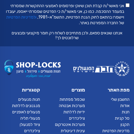
אני מאשר/ת קבלת תוכן שיווקי ופרסומים לאמצעי ההתקשרות שמסרתי
במעמד ההסכמה. כמו כן, אני מאשר/ת כי הפרטים שמסרתי ייאספו, יעובדו
ויישמרו בהתאם לחוק הגנת הפרטיות, התשמ"א–1981,
ולמדיניות הפרטיות
של החברה המפורטת באתר.
אנחנו שונאים ספאם, ולכן מתחייבים לשלוח רק חומר מיקצועי ומבצעים
שרלוונטים לך!
מפת האתר
מוצרים
קטגוריות
החשבון שלי
שכפול מפתחות
חנות מנעולים
אודות
מערכות אבטחה
מנגנונים לדלתות
חנות
ידיות לדלתות
מנעולים לאופניים
סל קניות
צילינדרים
מנעולי תליה
תקנון
מערכות אינטרקום
ציוד למנעולן
מדיניות הפרטיות
עינית דיגיטלית
צילינדרים