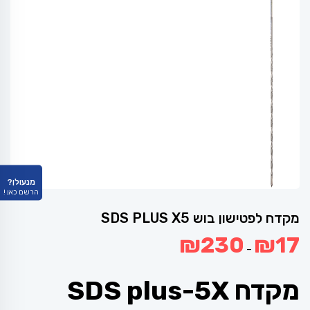
מנעולן?
הרשם כאן !
מקדח לפטישון בוש SDS PLUS X5
טווח
₪
230
₪
17
מחירים:
–
עד
מקדח SDS plus-5X