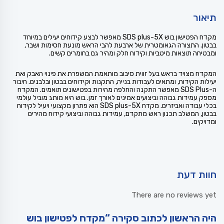
תיאור
מקדח הפטישון בוש SDS plus-5X מאפשר לבצע קידוחים יעילים במיוחד
בבטון. התצורה הגאומטרית של ארבעת להבי הראש מונעת חסימות ושבר,
ומבטיחה תוצאות מיטביות וקידוח חלק ומהיר גם בחומרים קשים.
המקדח מצויד בראש בעל זווית סיבוב מותאמת המשפרת את פינוי האבק ואת
יעילות הקידוח, ומתאים לעבודות בנייה, התקנות וקידוחים בבטון ובלבנים. חיבור
ה-SDS Plus מאפשר התקנה והחלפה מהירות בפטישונים תואמים. המקדח
מספק עמידות גבוהה וביצועים אמינים לאורך זמן. בוש היא מותג מוביל עולמי
בכלי עבודה ואביזרים. מקדח SDS plus-5X הוא פתרון מקצועי ויעיל לקידוח
בבטון, המשלב תכנון ראש מתקדם, עמידות גבוהה וביצועי קידוח מהירים
ומדויקים.
חוות דעת
There are no reviews yet
היה הראשון לכתוב סקירה “מקדח לפטישון בוש