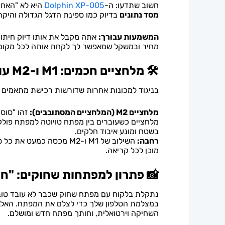
חשוב שתדעו: ה-
Dolphin XP-005
היא לא "האחו
מסד נתונים
בדיוק כמו ספינת הדגל הגדולה והיקרה יותר – ה-i
המשמעות עבורך:
אתה מקבל את אותו דיוק חיתוך
מחיר ובמשקל שמאפשר לך לקחת אותה לכל מקום
🛠️ מלחציים חכמים: M1 ו-M2 עושים את כל העבודה
בניגוד למכונות אחרות שדורשות רכישת מתאמים לכל סוג מפתח, ה-Dolphin מגיעה עם
מלחציים M2 (המלחציים המסתובבים):
מלחציים כשעוברים בין מפתח טויוטה למפתח פולקס
בשטח ומונע איבוד חלקים.
רחבה:
מוכן לכל קריאה.
📸 פתרון למפתחות שחוקים: "ח
השחיקה וירטואלית, וחותך מפתח חדש ומושלם.