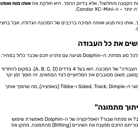
ת הקטנה והחלשה", אלא בדיוק ההפך. היא חולקת את
אותו מוח ואותו
Condor XC-Min.
, אותו כוח מנוע ואותה תמיכה ברכבים של המכונה הגדולה, אבל בחצי
.
 פתרון חכם שכבר כלול במחיר:
זהו "סוס העבודה" של המכונה. הוא בעל 4 צדדים (A, B, C, D). במקום להחליף
ווגן, פשוט מסובבים את המלחציים לצד המתאים. זה חוסך זמן יקר
השילוב של M1 ו-M2 מכסה כמעט את כל סוגי ה-Sided, Track, Dimple ו-Tibbe (באופציה), מה שהופך אותך
יתוך מתמונה"
נתקלת בלקוח עם מפתח שחוק שכבר לא עובד טוב? או מפתח שבור? האפליקציה של ה-Dolphin מאפשרת שימוש
במצלמת הטלפון שלך כדי לצלם את המפתח. האלגוריתם החכם מפענח את השיניים (Bitting) מהתמונה, מתקן את