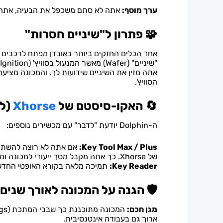
ערך מוסף:
אתה לא סתם משכפל את הבעיה, אתה מ
🧩 פתרון ל"שיניים חסרות"
אחד הכלים החזקים ביותר באובדן מפתח לרכבים כ
"שיניים" (Wafer) מאשר המנעול בסוויץ' (Ignition), המערכת יודעת להשלים את החסר.
אתה מזין את השיניים שידועות לך, והמכונה מציע
הסוויץ'.
🔄 האקו-סיסטם של
Xhorse
(ל
ה-Dolphin יודעת "לדבר" עם מכשירים נוספים:
Key Tool Max / Plus:
אם אתה לא רוצה להשתמש
של Xhorse. כך אתה מקבל מסך ייעודי למכונה ומשאיר את הטלפון פנוי לשיחות מלקוחות.
Key Reader:
תמיכה מלאה בקורא האופטי החדש, 
🛡️ הגנה על המכונה לאורך שנים
מגן חכם:
ארוך גם בעבודה אינטנסיבית.