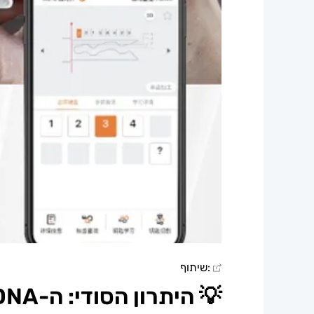
:שיתוף
💡 היתרון הסודי: ה-DNA של סדרת Condor