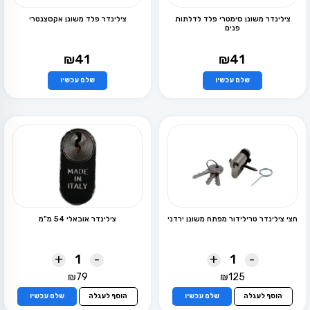
צילינדר משונן סימטרי פלד לדלתות
צילינדר פלד משונן אקסצנטרי
פנים
₪
41
₪
41
שלם עכשיו
שלם עכשיו
למוצר
למוצר
זה
זה
יש
יש
מספר
מספר
סוגים.
סוגים.
ניתן
ניתן
לבחור
לבחור
את
את
האפשרויות
האפשרויות
בעמוד
בעמוד
המוצר
המוצר
חצי צילינדר טרילידור מפתח משונן ירדני
צילינדר אובאלי 54 מ"מ
+
-
+
-
₪
79
₪
125
הוסף לעגלה
שלם עכשיו
הוסף לעגלה
שלם עכשיו