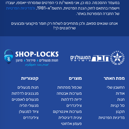
במעמד ההסכמה. כמו כן, אני מאשר/ת כי הפרטים שמסרתי ייאספו, יעובדו
ויישמרו בהתאם לחוק הגנת הפרטיות, התשמ"א–1981,
ולמדיניות הפרטיות
של החברה המפורטת באתר.
אנחנו שונאים ספאם, ולכן מתחייבים לשלוח רק חומר מיקצועי ומבצעים
שרלוונטים לך!
מפת האתר
מוצרים
קטגוריות
החשבון שלי
שכפול מפתחות
חנות מנעולים
אודות
מערכות אבטחה
מנגנונים לדלתות
חנות
ידיות לדלתות
מנעולים לאופניים
סל קניות
צילינדרים
מנעולי תליה
תקנון
מערכות אינטרקום
ציוד למנעולן
מדיניות הפרטיות
עינית דיגיטלית
צילינדרים
פעמון אלחוטי