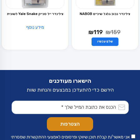
המוצר
המוצר
צילינדר נבוב גלגל שיניים NABOB
צילינדר ייל סנייק Yale Snake לשונית
מידע נוסף
המחיר
המחיר
₪
119
₪
159
המקורי
הנוכחי
היה:
הוא:
שלם עכשיו
למוצר
₪119.
₪159.
זה
יש
מספר
סוגים.
ניתן
לבחור
את
הישארו מעודכנים
האפשרויות
בעמוד
הירשם כדי להתעדכן במבצעים והנחות שוות
המוצר
אני מאשר/ת קבלת תוכן שיווקי ופרסומים לאמצעי ההתקשרות שמסרתי