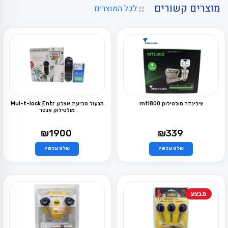
מוצרים קשורים
לכל המוצרים
צילינדר מולטילוק mtl800
מנעול טביעת אצבע Mul-t-lock Entr
מולטילוק אנטר
₪
1900
₪
339
שלם עכשיו
שלם עכשיו
למוצר
למוצר
זה
זה
יש
יש
מספר
מספר
סוגים.
סוגים.
ניתן
ניתן
מבצע
לבחור
לבחור
את
את
האפשרויות
האפשרויות
בעמוד
בעמוד