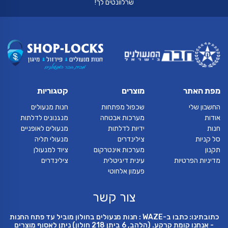
שרלוונטים לך!
מפת האתר
מוצרים
קטגוריות
החשבון שלי
שכפול מפתחות
חנות מנעולים
אודות
מערכות אבטחה
מנגנונים לדלתות
חנות
ידיות לדלתות
מנעולים לאופניים
סל קניות
צילינדרים
מנעולי תליה
תקנון
מערכות אינטרקום
ציוד למנעולן
מדיניות הפרטיות
עינית דיגיטלית
צילינדרים
פעמון אלחוטי
צור קשר
כתובתינו: כתבו ב-WAZE : חנות מנעולים בחולון מוביל עד פתח החנות
- אנחנו קומת קרקע. (הלהב, 6 ביתן 218 חולון) ניתן לאסוף מוצרים