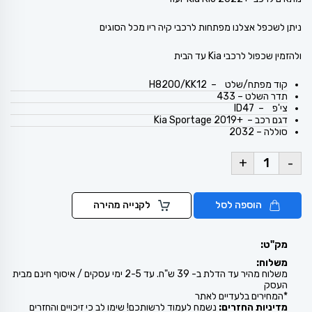
ניתן לשכפל אצלנו מפתחות לרכבי קיה ריו מכל הסוגים
ולהזמין שכפול לרכבי Kia עד הבית
קוד מפתח/שלט – H8200/KK12
תדר השלט – 433
צי'פ – ID47
דגם רכב – +Kia Sportage 2019
סוללה – 2032
+
-
הוספה לסל
לקנייה מהירה
מק"ט:
משלוח:
משלוח מהיר עד הדלת ב- 39 ש"ח. עד 2-5 ימי עסקים / איסוף חינם מבית
העסק
*המחירים בלעדיים לאתר
מדיניות החזרים:
נשמח לעמוד לרשותכם! שימו לב כי זיכויים והחזרים