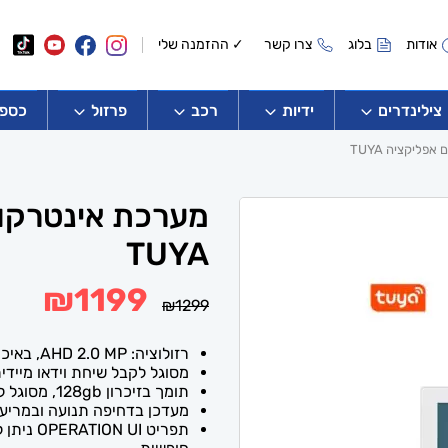
אודות
בלוג
צרו קשר
✓ ההזמנה שלי
צילינדרים
ידיות
רכב
פרזול
כספו
TUYA
המחיר
המחיר
₪
1199
₪
1299
המקורי
הנוכחי
היה:
הוא:
₪1199.
₪1299.
רזולוציה: AHD 2.0 MP, באיכות צפייה FULL HD 1080P.
מסוגל לקבל שיחת וידאו מיידי
תומך בזיכרון 128gb, מסוגל להפעיל קטעי וידאו מ-SMART APP.
מעדכן בדחיפה תנועה ובמריע 