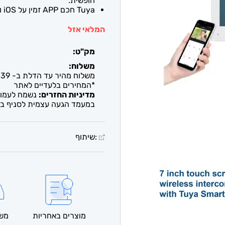
חופשית.
Tuya חכם APP זמין על iOS וטלפונים אנדרואיד
המלאי אזל
מק"ט:
משלוח:
משלוח מהיר עד הדלת ב- 39 ש"ח. עד 2-5 ימי עסקים / איסוף חינם מבית העסק
*המחירים בלעדיים לאתר
מדיניות החזרים:
נשמח לעמוד 
במעמד הגעה עצמית לסניף בל
:שיתוף
מוצרים באחריות
משל