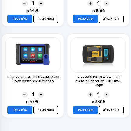
+
-
+
-
₪
6490
₪
1086
הוסף לעגלה
שלם עכשיו
הוסף לעגלה
שלם עכשיו
צורב שבבים VVDI PROG מבית
Autel MaxiIM IM508 – מכשיר קידוד
XHORSE – מכשיר קריאת נתונים
מפתחות ודיאגנוסטיקה מקצועי
מקצועי
+
-
+
-
₪
5780
₪
3305
הוסף לעגלה
שלם עכשיו
הוסף לעגלה
שלם עכשיו