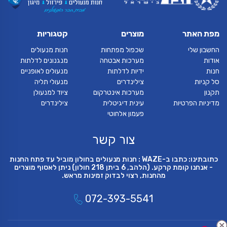
מפת האתר
מוצרים
קטגוריות
החשבון שלי
שכפול מפתחות
חנות מנעולים
אודות
מערכות אבטחה
מנגנונים לדלתות
חנות
ידיות לדלתות
מנעולים לאופניים
סל קניות
צילינדרים
מנעולי תליה
תקנון
מערכות אינטרקום
ציוד למנעולן
מדיניות הפרטיות
עינית דיגיטלית
צילינדרים
פעמון אלחוטי
צור קשר
כתובתינו: כתבו ב-WAZE : חנות מנעולים בחולון מוביל עד פתח החנות
- אנחנו קומת קרקע. (הלהב, 6 ביתן 218 חולון) ניתן לאסוף מוצרים
מהחנות, רצוי לבדוק זמינות מראש.
072-393-5541