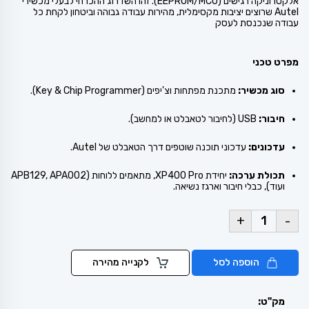
אלקטרוניקה רגישים (EEPROM/MCU). זהו השדרוג ההכרחי לבעלי מכשירי
Autel שרוצים יציבות מקסימלית, מהירות עבודה גבוהה וביטחון לקחת כל
עבודה שנכנסת לעסק
מפרט טכני
סוג מכשיר:
מתכנת מפתחות וצ'יפים (Key & Chip Programmer).
חיבור:
USB (לחיבור לטאבלט או למחשב).
עדכונים:
עדכוני תוכנה שוטפים דרך הטאבלט של Autel.
תכולת ערכה:
יחידת XP400 Pro, מתאמים ללוחות (APB129, APA002
ועוד), כבלי חיבור וארגז נשיאה.
+
-
הוספה לסל
לקנייה מהירה
מק"ט: