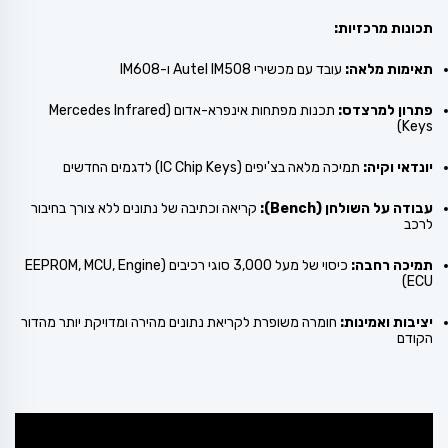
תכונות מרכזיות:
תאימות מלאה:
עובד עם מכשירי Autel IM508 ו-IM608
פתרון למרצדס:
תכנות מפתחות אינפרא-אדום (Mercedes Infrared
Keys)
יונדאי וקיה:
תמיכה מלאה בצ'יפים (IC Chip Keys) לדגמים החדשים
עבודה על השולחן (Bench):
קריאה וכתיבה של נתונים ללא צורך בחיבור
לרכב
תמיכה רחבה:
כיסוי של מעל 3,000 סוגי רכיבים (EEPROM, MCU, Engine
ECU)
יציבות ואמינות:
חומרה משופרת לקריאת נתונים מהירה ומדויקת יותר מהדור
הקודם