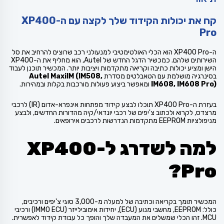
קח את יכולות הקידוד שלך לקצה עם ה-XP400
Pro
ה-XP400 Pro הוא הכלי האולטימטיבי למנעולני רכב שרוצים להרחיב את סל
השירותים שלהם. כמכשיר הדגל החדש של Autel, הוא מחליף את ה-XP400
הישן ומציע יכולות כתיבה וקריאה מתקדמות ויציבות יותר. המכשיר תוכנן לעבוד
בסינרגיה מושלמת עם הטאבלטים מסדרת
Autel MaxiIM (IM508,
IM608, IM608 Pro)
ומאפשר ביצוע פעולות מורכבות בקלות ובמהירות.
בעזרת ה-XP400 Pro תוכלו לבצע קידוד מפתחות אינפרא-אדום (IR) לרכבי
מרצדס, לקרוא ולכתוב צ'יפים של רכבי יונדאי/קיה מהדורות החדשים, ולבצע
מניפולציות EEPROM מתקדמות הנדרשות לרכבים אירופאים.
למה לשדרג ל-XP400
Pro?
המכשיר תומך בקריאה וכתיבה של למעלה מ-3,000 סוגי צ'יפים ורכיבים,
כולל: EEPROM, מחשבי מנוע (ECU), יחידות אימובילייזר (IMMO ECU) ורכיבי
MCU. זהו הכלי שמשלים את המעבדה שלך והופך כל עבודת קידוד לאפשרית.