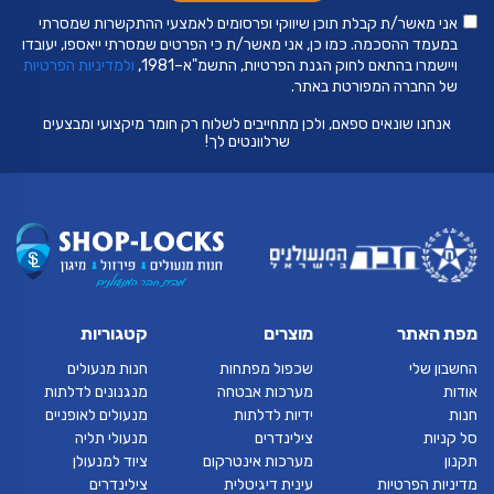
אני מאשר/ת קבלת תוכן שיווקי ופרסומים לאמצעי ההתקשרות שמסרתי
במעמד ההסכמה. כמו כן, אני מאשר/ת כי הפרטים שמסרתי ייאספו, יעובדו
ויישמרו בהתאם לחוק הגנת הפרטיות, התשמ"א–1981,
ולמדיניות הפרטיות
של החברה המפורטת באתר.
אנחנו שונאים ספאם, ולכן מתחייבים לשלוח רק חומר מיקצועי ומבצעים
שרלוונטים לך!
מפת האתר
מוצרים
קטגוריות
החשבון שלי
שכפול מפתחות
חנות מנעולים
אודות
מערכות אבטחה
מנגנונים לדלתות
חנות
ידיות לדלתות
מנעולים לאופניים
סל קניות
צילינדרים
מנעולי תליה
תקנון
מערכות אינטרקום
ציוד למנעולן
מדיניות הפרטיות
עינית דיגיטלית
צילינדרים