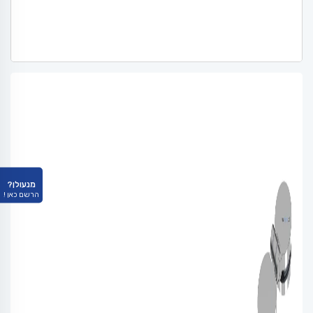
מנעולן?
הרשם כאן !