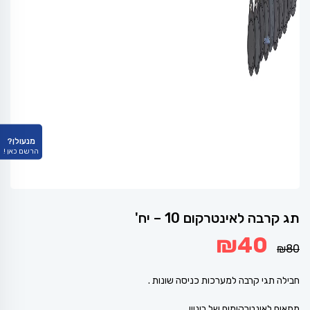
מנעולן?
הרשם כאן !
תג קרבה לאינטרקום 10 – יח'
המחיר
המחיר
₪
40
המקורי
הנוכחי
₪
80
היה:
הוא:
₪40.
₪80.
חבילה תגי קרבה למערכות כניסה שונות .
מתאים לאינטרקומים של ביניין .