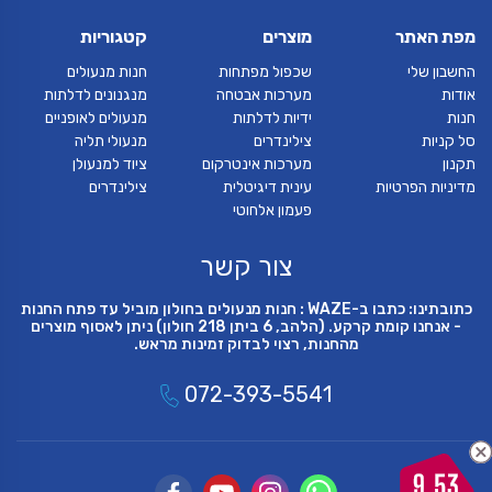
מפת האתר
מוצרים
קטגוריות
החשבון שלי
שכפול מפתחות
חנות מנעולים
אודות
מערכות אבטחה
מנגנונים לדלתות
חנות
ידיות לדלתות
מנעולים לאופניים
סל קניות
צילינדרים
מנעולי תליה
תקנון
מערכות אינטרקום
ציוד למנעולן
מדיניות הפרטיות
עינית דיגיטלית
צילינדרים
פעמון אלחוטי
צור קשר
כתובתינו: כתבו ב-WAZE : חנות מנעולים בחולון מוביל עד פתח החנות
- אנחנו קומת קרקע. (הלהב, 6 ביתן 218 חולון) ניתן לאסוף מוצרים
מהחנות, רצוי לבדוק זמינות מראש.
072-393-5541
9.53