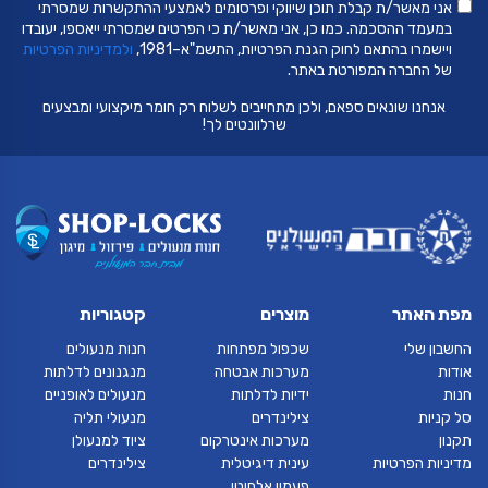
אני מאשר/ת קבלת תוכן שיווקי ופרסומים לאמצעי ההתקשרות שמסרתי
במעמד ההסכמה. כמו כן, אני מאשר/ת כי הפרטים שמסרתי ייאספו, יעובדו
ויישמרו בהתאם לחוק הגנת הפרטיות, התשמ"א–1981,
ולמדיניות הפרטיות
של החברה המפורטת באתר.
אנחנו שונאים ספאם, ולכן מתחייבים לשלוח רק חומר מיקצועי ומבצעים
שרלוונטים לך!
מפת האתר
מוצרים
קטגוריות
החשבון שלי
שכפול מפתחות
חנות מנעולים
אודות
מערכות אבטחה
מנגנונים לדלתות
חנות
ידיות לדלתות
מנעולים לאופניים
סל קניות
צילינדרים
מנעולי תליה
תקנון
מערכות אינטרקום
ציוד למנעולן
מדיניות הפרטיות
עינית דיגיטלית
צילינדרים
פעמון אלחוטי