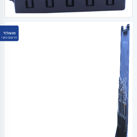
מנעולן?
הרשם כאן !