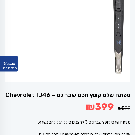
מנעולן?
הרשם כאן !
מפתח שלט קופץ חכם שברולט – Chevrolet ID46
המחיר
המחיר
₪
399
המקורי
הנוכחי
₪
599
היה:
הוא:
₪399.
₪599.
מפתח שלט קופץ שברולט 3 לחצנים כולל רגל להב נשלף.
אצלנו ניתן לקנות שלטים לרכבי Chevrolet מכל הסוגים.