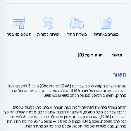
מוצרים באחריות
משלוח מהיר
שירות לקוחות
תשלום מאובטח
תיאור
חוות דעת (0)
תיאור
מפתח השלט הקופץ לרכב שברולט (Chevrolet ID46) כולל 3 לחצנים ורגל
להב נשלפת, ומבוסס על שבב ID46. השלט מאפשר נעילה ופתיחה של הרכב
מרחוק, והעיצוב הקופץ מגן על הלהב כשאינו בשימוש.
הלהב נשלף בלחיצה לפתיחה ידנית בעת הצורך. אצלנו ניתן לקנות שלטים
לרכבי שברולט מכל הסוגים, ולשכפל ולתכנת אותם לרכב. מפתח השלט הקופץ
לשברולט (ID46) הוא פתרון שליטה אמין ומשתלם לרכב, המשלב 3 לחצנים,
רגל להב נשלפת, שבב ID46 ומבנה קופץ מגן — ומאפשר נעילה ופתיחה נוחות
מרחוק, עם אפשרות שכפול ותכנות אצלנו כחלופה למפתח מקורי.