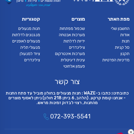
מפת האתר
מוצרים
קטגוריות
החשבון שלי
שכפול מפתחות
חנות מנעולים
אודות
מערכות אבטחה
מנגנונים לדלתות
חנות
ידיות לדלתות
מנעולים לאופניים
סל קניות
צילינדרים
מנעולי תליה
תקנון
מערכות אינטרקום
ציוד למנעולן
מדיניות הפרטיות
עינית דיגיטלית
צילינדרים
פעמון אלחוטי
צור קשר
כתובתינו: כתבו ב-WAZE : חנות מנעולים בחולון מוביל עד פתח החנות
- אנחנו קומת קרקע. (הלהב, 6 ביתן 218 חולון) ניתן לאסוף מוצרים
מהחנות, רצוי לבדוק זמינות מראש.
072-393-5541