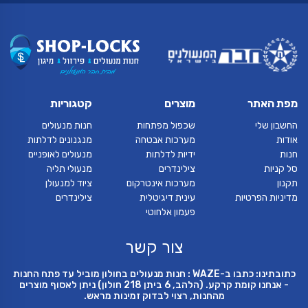
מפת האתר
מוצרים
קטגוריות
החשבון שלי
שכפול מפתחות
חנות מנעולים
אודות
מערכות אבטחה
מנגנונים לדלתות
חנות
ידיות לדלתות
מנעולים לאופניים
סל קניות
צילינדרים
מנעולי תליה
תקנון
מערכות אינטרקום
ציוד למנעולן
מדיניות הפרטיות
עינית דיגיטלית
צילינדרים
פעמון אלחוטי
צור קשר
כתובתינו: כתבו ב-WAZE : חנות מנעולים בחולון מוביל עד פתח החנות
- אנחנו קומת קרקע. (הלהב, 6 ביתן 218 חולון) ניתן לאסוף מוצרים
מהחנות, רצוי לבדוק זמינות מראש.