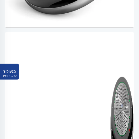
מנעולן?
הרשם כאן !