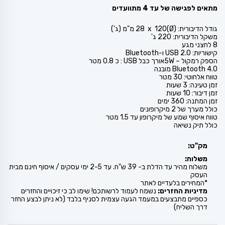
מתאים לפגישה של עד 4 מתוועדים
גודל הדיבורית: (Ø)120 ‏ x ‏ 28 מ"מ (ג')
משקל הדיבורית: 220 ג'
8 לחצני מגע
קישוריות: USB 2.0 ו-Bluetooth
הספק רמקול – 5Wאורך כבל USB : כ 0.8 מטר
Bluetooth 4.0 מובנה
טווח אלחוטי: 30 מטר
זמן טעינה: 3 שעות
זמן דיבור: 10 שעות
זמן המתנה: 360 ימים
כולל מערך של 2 מיקרופונים
טווח איסוף שמע של מיקרופון עד 1.5 מטר
כולל תיק נשיאה
מק"ט:
משלוח:
משלוח מהיר עד הדלת ב- 39 ש"ח. עד 2-5 ימי עסקים / איסוף חינם מבית
העסק
*המחירים בלעדיים לאתר
מדיניות החזרים:
נשמח לעמוד לרשותכם! שימו לב כי זיכויים והחזרים
כספיים מתבצעים במעמד הגעה עצמית לסניף בלבד (לא ניתן לבצע החזר
דרך השליח)