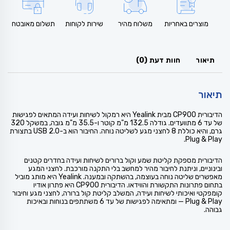
מוצרים באחריות
משלוח מהיר
שירות לקוחות
תשלום מאובטח
תיאור
חוות דעת (0)
תיאור
הדיבורית CP900 מבית Yealink היא רמקול לשיחות ועידה המתאים לפגישות
של עד 6 מתוועדים. גודלה 132.5 מ"מ קוטר ו-35.5 מ"מ גובה, במשקל 320
גרם, והיא כוללת 8 לחצני מגע לשליטה נוחה. החיבור הוא ב-USB 2.0 בתצורת
Plug & Play.
הדיבורית מספקת קליטת שמע וקול ברורים לשיחות ועידה בחדרים קטנים
ובינוניים, וניתנת לחיבור מהיר למחשב בלי התקנה מורכבת. לחצני המגע
מאפשרים שליטה נוחה בעוצמה, בהשתקה ובמענה. Yealink היא מותג מוביל
בתחום פתרונות התקשורת והווידאו. הדיבורית CP900 היא פתרון אודיו
קומפקטי ואיכותי לשיחות ועידה, המשלב קליטת קול ברורה, לחצני מגע וחיבור
Plug & Play — ומתאימה לפגישות של עד 6 משתתפים בנוחות ובאיכות
גבוהה.