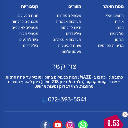
מפת האתר
מוצרים
קטגוריות
החשבון שלי
שכפול מפתחות
חנות מנעולים
אודות
מערכות אבטחה
מנגנונים לדלתות
חנות
ידיות לדלתות
מנעולים לאופניים
סל קניות
צילינדרים
מנעולי תליה
תקנון
מערכות אינטרקום
ציוד למנעולן
מדיניות הפרטיות
עינית דיגיטלית
צילינדרים
פעמון אלחוטי
צור קשר
כתובתינו: כתבו ב-WAZE : חנות מנעולים בחולון מוביל עד פתח החנות
- אנחנו קומת קרקע. (הלהב, 6 ביתן 218 חולון) ניתן לאסוף מוצרים
מהחנות, רצוי לבדוק זמינות מראש.
072-393-5541
9.53