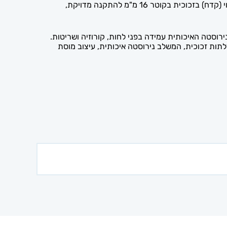
ידית המשיכה מנירוסטה בעיצוב מוסת (Offset) דו-צדדי מתאימה לכל דלתות הזכוכית, ומתוצרת MODEA גרמניה. היא כוללת פינוי (קדח) בזכוכית בקוטר 16 מ"מ להתקנה מדויקת,
וסטה האיכותית עמידה בפני לחות, קורוזיה ושריטות.
י לדלתות זכוכית, המשלב נירוסטה איכותית, עיצוב מוסת