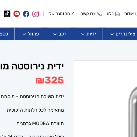
אודות
בלוג
צרו קשר
✓ ההזמנה שלי
צילינדרים
ידיות
רכב
פרזול
כספו
ידית נירוסטה מו
₪
325
ידית משיכה מנירוסטה – מוסתת 
מתאימה לכל דלתות הזכוכית
תוצרת MODEA גרמניה
כולל פינוי בזכוכית – קדח 16 מ"מ