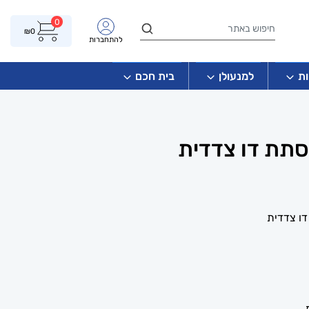
0
₪
0
להתחברות
ת
למנעולן
בית חכם
סתת דו צדדית
דו צדדית