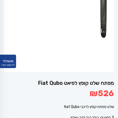
מנעולן?
הרשם כאן !
מפתח שלט קופץ לפיאט Fiat Qubo
₪
526
שלט מפתח קופץ לרכבי fiat Qubo
3 לחצנים, כולל רגל להב נשלף