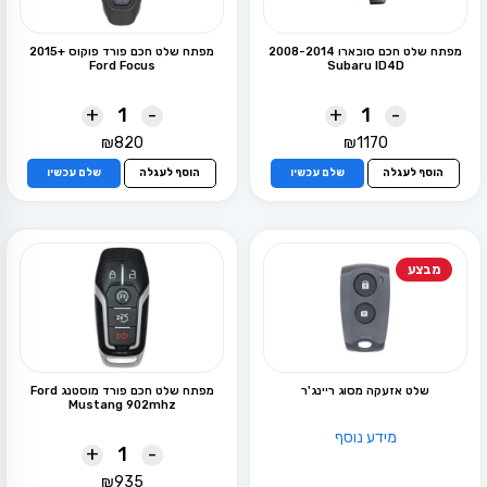
מפתח שלט חכם סובארו 2008-2014
מפתח שלט חכם פורד פוקוס +2015
Ford Focus
Subaru ID4D
+
-
+
-
₪
820
₪
1170
הוסף לעגלה
שלם עכשיו
הוסף לעגלה
שלם עכשיו
מבצע
שלט אזעקה מסוג ריינג'ר
מפתח שלט חכם פורד מוסטנג Ford
Mustang 902mhz
מידע נוסף
+
-
₪
935