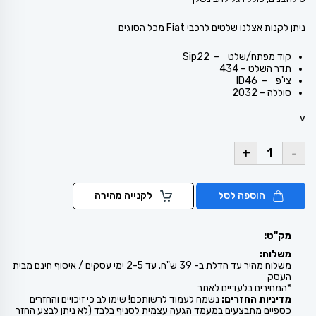
ניתן לקנות אצלנו שלטים לרכבי Fiat מכל הסוגים
קוד מפתח/שלט – Sip22
תדר השלט – 434
צי'פ – ID46
סוללה – 2032
v
+
-
הוספה לסל
לקנייה מהירה
מק"ט:
משלוח:
משלוח מהיר עד הדלת ב- 39 ש"ח. עד 2-5 ימי עסקים / איסוף חינם מבית
העסק
*המחירים בלעדיים לאתר
מדיניות החזרים:
נשמח לעמוד לרשותכם! שימו לב כי זיכויים והחזרים
כספיים מתבצעים במעמד הגעה עצמית לסניף בלבד (לא ניתן לבצע החזר