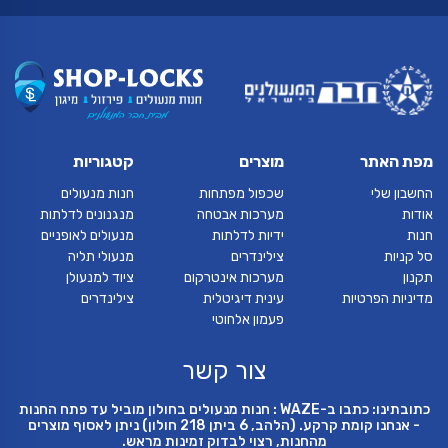
מפת האתר
מוצרים
קטגוריות
החשבון שלי
שכפול מפתחות
חנות מנעולים
אודות
מערכות אבטחה
מנגנונים לדלתות
חנות
ידיות לדלתות
מנעולים לאופניים
סל קניות
צילינדרים
מנעולי תליה
תקנון
מערכות אינטרקום
ציוד למנעולן
מדיניות הפרטיות
עינית דיגיטלית
צילינדרים
פעמון אלחוטי
צור קשר
כתובתינו: כתבו ב-WAZE : חנות מנעולים בחולון מוביל עד פתח החנות
- אנחנו קומת קרקע. (הלהב, 6 ביתן 218 חולון) ניתן לאסוף מוצרים
מהחנות, רצוי לבדוק זמינות מראש.