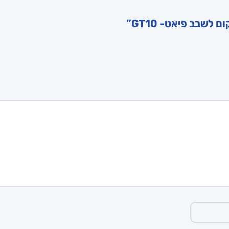
שבב פיאט- GT10”