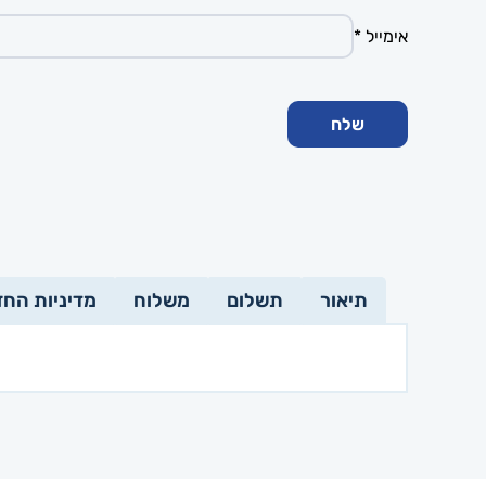
אימייל
*
תיאור
תשלום
משלוח
מדיניות החז