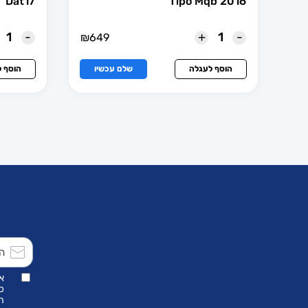
Dat17
Tipo Mqb 2016
-
+
-
₪
649
הוסף לעגלה
שלם עכשיו
הוסף 
א
כ
הת