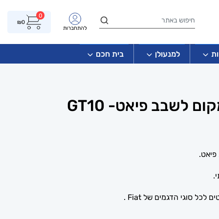
0
₪
0
להתחברות
ת
למנעולן
בית חכם
 לשבב פיאט- GT10
פיאט.
.
כל סוגי הדגמים של Fiat .