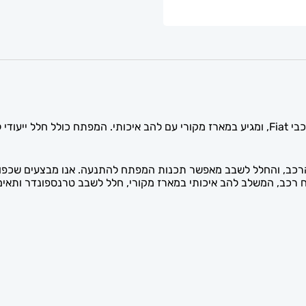
מפתח הגלם עם מקום לשבב לרכב פיאט (GT10) מתאים לרכבי Fiat, ומגיע במארז מקורי עם להב אי
 הרכב, והחלל לשבב מאפשר תכנות המפתח להתנעה. אנו מבצעים שכפול
נת מפתח רכב, המשלב להב איכותי במארז מקורי, חלל לשבב טרנספונדר ו