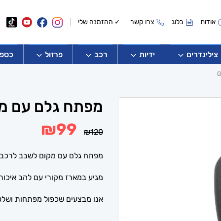
אודות
בלוג
צרו קשר
✓ ההזמנה שלי
צילינדרים
ידיות
רכב
פרזול
כספו
מפתח גלם עם מקום
המחיר
המחיר
₪
99
₪
120
המקורי
הנוכחי
היה:
הוא:
₪99.
₪120.
מפתח גלם עם מקום לשבב לרכב 
מגיע במארז מקורי עם להב איכותי
אנו מבצעים שכפול מפתחות ושלטים ל