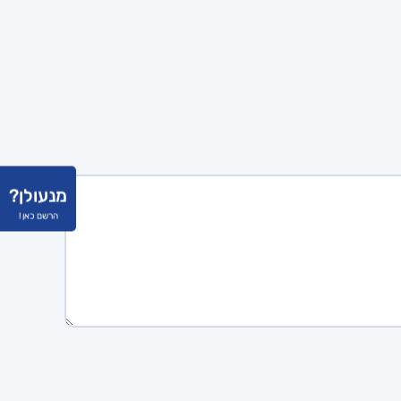
מנעולן?
הרשם כאן !