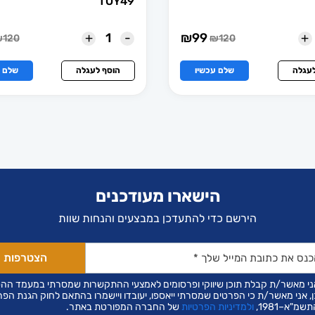
TOY49
+
-
+
₪
99
₪
120
₪
120
המחיר
המחיר
המחי
המחי
הנוכחי
המקורי
הנוכ
המקו
הוא:
היה:
הוא:
היה:
לעגלה
שלם עכשיו
הוסף לעגלה
שלם ע
120.
₪99.
₪120.
₪99.
הישארו מעודכנים
הירשם כדי להתעדכן במבצעים והנחות שוות
ני מאשר/ת קבלת תוכן שיווקי ופרסומים לאמצעי ההתקשרות שמסרתי במעמד הה
ן, אני מאשר/ת כי הפרטים שמסרתי ייאספו, יעובדו ויישמרו בהתאם לחוק הגנת הפר
שמ"א–1981,
ולמדיניות הפרטיות
של החברה המפורטת באתר.