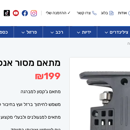
אודות
בלוג
צרו קשר
✓ ההזמנה שלי
צילינדרים
ידיות
רכב
פרזול
כספו
ה
מתאם מסור אנכי
₪
199
מתאם ג'קסון למברגה
משמש לחיתוך ברזל ועץ בחיבור 
מתאים למנעולנים ולבעלי מקצוע 
נוח לשימוש ואיכותי במיוחד.