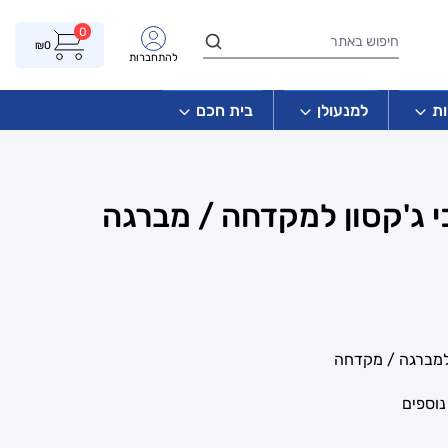
0
₪
0
להתחברות
ת
למנעולן
בית חכם
 ג'קסון למקדחה / מברגה
למברגה / מקדחה
נוספים