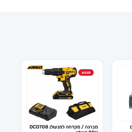
מבצע
מברגה / מקדחה למנעולן DCD708