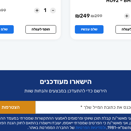
+
-
₪
99
המח
המח
+
₪
249
₪
299
המחיר
המחיר
הנו
המק
הנוכחי
המקורי
הוא:
היה:
הוא:
היה:
79.
99.
לעגלה
שלם עכשיו
הוסף לעגלה
שלם ע
₪249.
₪299.
הישארו מעודכנים
הירשם כדי להתעדכן במבצעים והנחות שוות
ני מאשר/ת קבלת תוכן שיווקי ופרסומים לאמצעי ההתקשרות שמסרתי במעמד הה
ן, אני מאשר/ת כי הפרטים שמסרתי ייאספו, יעובדו ויישמרו בהתאם לחוק הגנת הפר
שמ"א–1981,
ולמדיניות הפרטיות
של החברה המפורטת באתר.