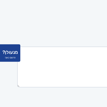
מנעולן?
הרשם כאן !