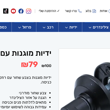
אודות
בלוג
צרו קשר
✓ ההזמנה שלי
צילינדרים
ידיות
רכב
פרזול
כספו
ידיות מוגנות עם
המחיר
המחיר
₪
79
₪
100
המקורי
הנוכחי
היה:
הוא:
₪79.
₪100.
ידיות מוגנות בצבע שחור עם רוזט
כניסה.
צבע שחור מודרני
הגנה על אזור הצילינדר
מתאים לדלתות פנים וכניסה
עמידות גבוהה לשימוש יומיומי