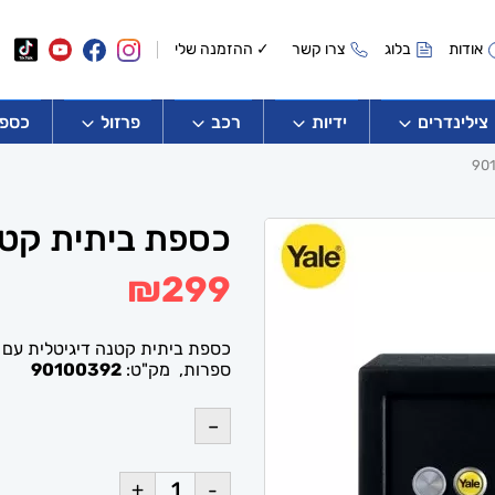
אודות
בלוג
צרו קשר
✓ ההזמנה שלי
צילינדרים
ידיות
רכב
פרזול
כספו
כספת ביתית קטנה YALE ייל 392
₪
299
ספרות, מק"ט:
90100392
–
+
-