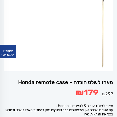
מנעולן?
הרשם כאן !
מארז לשלט הונדה – Honda remote case
המחיר
המחיר
₪
179
המקורי
הנוכחי
₪
299
היה:
הוא:
₪179.
₪299.
מארז לשלט הונדה 3 לחצנים – Honda .
עם השלט שלכם ישן והכפתורים כבר שחוקים ניתן להחליף מארז לשלט ולחדש
בכך את הנראות שלו .