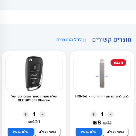
מוצרים קשורים
לכל המוצרים
מבצע
להב למפתח הונדה חריטה – HON66
שלט מפתח סופר אוניברסלי של
Xhorse דגם XEDS01
+
-
+
-
המחיר
המחיר
₪
400
₪
8
₪
12
המקורי
הנוכחי
היה:
הוא:
הוסף לעגלה
שלם עכשיו
הוסף לעגלה
שלם עכשיו