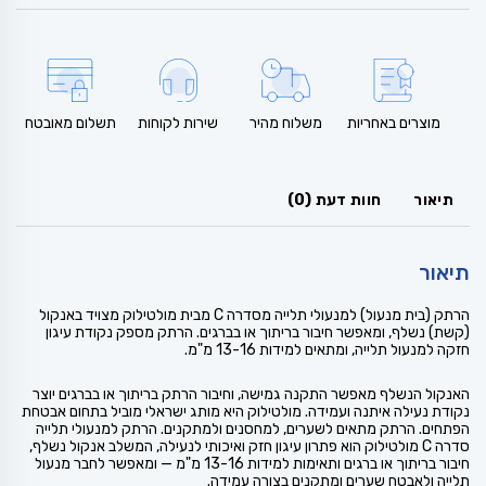
מוצרים באחריות
משלוח מהיר
שירות לקוחות
תשלום מאובטח
תיאור
חוות דעת (0)
תיאור
הרתק (בית מנעול) למנעולי תלייה מסדרה C מבית מולטילוק מצויד באנקול
(קשת) נשלף, ומאפשר חיבור בריתוך או בברגים. הרתק מספק נקודת עיגון
חזקה למנעול תלייה, ומתאים למידות 13-16 מ"מ.
האנקול הנשלף מאפשר התקנה גמישה, וחיבור הרתק בריתוך או בברגים יוצר
נקודת נעילה איתנה ועמידה. מולטילוק היא מותג ישראלי מוביל בתחום אבטחת
הפתחים. הרתק מתאים לשערים, למחסנים ולמתקנים. הרתק למנעולי תלייה
סדרה C מולטילוק הוא פתרון עיגון חזק ואיכותי לנעילה, המשלב אנקול נשלף,
חיבור בריתוך או ברגים ותאימות למידות 13-16 מ"מ — ומאפשר לחבר מנעול
תלייה ולאבטח שערים ומתקנים בצורה עמידה.