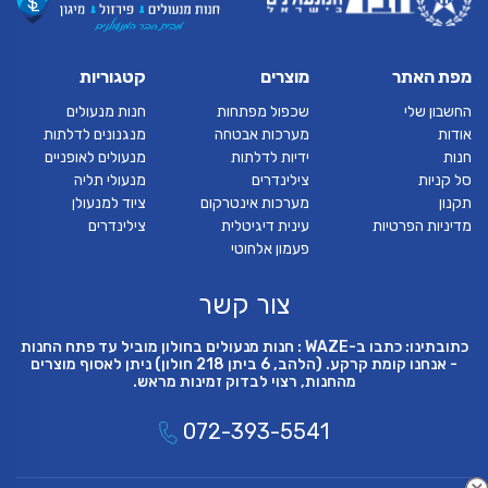
מפת האתר
מוצרים
קטגוריות
החשבון שלי
שכפול מפתחות
חנות מנעולים
אודות
מערכות אבטחה
מנגנונים לדלתות
חנות
ידיות לדלתות
מנעולים לאופניים
סל קניות
צילינדרים
מנעולי תליה
תקנון
מערכות אינטרקום
ציוד למנעולן
מדיניות הפרטיות
עינית דיגיטלית
צילינדרים
פעמון אלחוטי
צור קשר
כתובתינו: כתבו ב-WAZE : חנות מנעולים בחולון מוביל עד פתח החנות
- אנחנו קומת קרקע. (הלהב, 6 ביתן 218 חולון) ניתן לאסוף מוצרים
מהחנות, רצוי לבדוק זמינות מראש.
072-393-5541