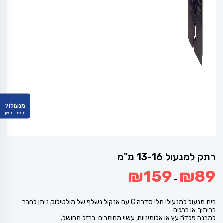
מנעולן?
הרשם כאן !
רתק למנעול 13-16 מ"מ
טווח
₪
159
₪
89
מחירים:
–
עד
בית מנעול למנעולי תלי סדרה C עם אנקול נשלף של מולטילוק ניתן לחבר
בריתוך או ברגים
למבנה פלדה̈ עץ או אלומיניום, עשוי מחומרים: ברזל מחושל.