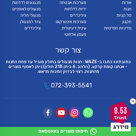
אודות
מערכות אבטחה
מנגנונים לדלתות
חנות
ידיות לדלתות
מנעולים לאופניים
סל קניות
צילינדרים
מנעולי תליה
תקנון
מערכות אינטרקום
ציוד למנעולן
מדיניות הפרטיות
עינית דיגיטלית
צילינדרים
פעמון אלחוטי
צור קשר
כתובתינו: כתבו ב-WAZE : חנות מנעולים בחולון מוביל עד פתח החנות
- אנחנו קומת קרקע. (הלהב, 6 ביתן 218 חולון) ניתן לאסוף מוצרים
מהחנות, רצוי לבדוק זמינות מראש.
072-393-5541
9.53
חיפוש מוצרים בוואטסאפ
© כל הזכויות שמורות 2018
פיתוח ועיצוב חנויות און ליין