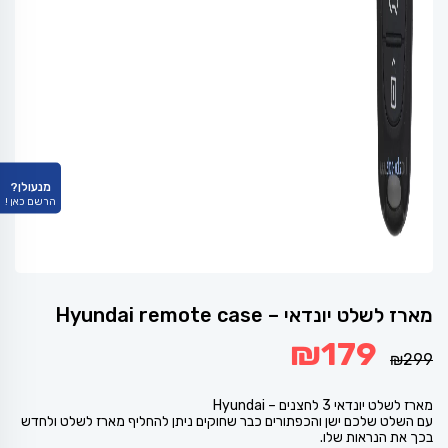
מנעולן?
הרשם כאן !
מארז לשלט יונדאי – Hyundai remote case
המחיר
המחיר
₪
179
המקורי
הנוכחי
₪
299
היה:
הוא:
₪179.
₪299.
מארז לשלט יונדאי 3 לחצנים – Hyundai
עם השלט שלכם ישן והכפתורים כבר שחוקים ניתן להחליף מארז לשלט ולחדש
בכך את הנראות שלו.