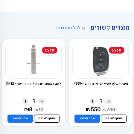
מוצרים קשורים
לכל המוצרים
מבצע
מבצע
מפתח שלט קפיץ יונדאי תדר 433Mhz
להב למפתח יונדאי/ קיה חריטה- KK12
+
-
+
-
המחיר
המחיר
המחיר
המחיר
₪
8
₪
550
₪
12
₪
700
המקורי
הנוכחי
המקורי
הנוכחי
היה:
הוא:
היה:
הוא:
הוסף לעגלה
שלם עכשיו
הוסף לעגלה
שלם עכשיו
₪8.
₪12.
₪550.
₪700.