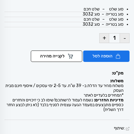
סוג שלט – שלט חכם
סוג בטרייה – סוג 3032
סוג שלט – שלט חכם
סוג בטרייה – סוג 3032
+
-
הוספה לסל
לקנייה מהירה
מק"ט:
משלוח:
משלוח מהיר עד הדלת ב- 39 ש"ח. עד 2-5 ימי עסקים / איסוף חינם מבית
העסק
*המחירים בלעדיים לאתר
מדיניות החזרים:
נשמח לעמוד לרשותכם! שימו לב כי זיכויים והחזרים
כספיים מתבצעים במעמד הגעה עצמית לסניף בלבד (לא ניתן לבצע החזר
דרך השליח)
:שיתוף