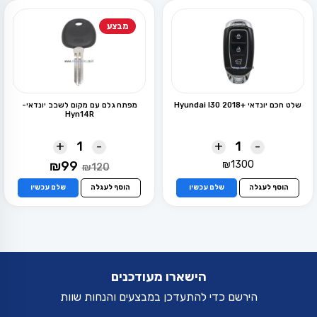
מבצע
שלט חכם יונדאי +Hyundai I30 2018
מפתח גלם עם מקום לשבב יונדאי-
Hyn14R
+
-
+
-
המחיר
המחיר
₪
99
₪
1300
₪
120
המקורי
הנוכחי
היה:
הוא:
הוסף לעגלה
שלם עכשיו
הוסף לעגלה
שלם עכשיו
₪99.
₪120.
הישארו מעודכנים
הירשם כדי להתעדכן במבצעים והנחות שוות