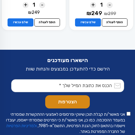
+
-
+
-
המחיר
המחיר
₪
249
₪
249
₪
299
המקורי
הנוכחי
היה:
הוא:
הוסף לעגלה
שלם עכשיו
הוסף לעגלה
שלם עכשיו
₪249.
₪299.
הישארו מעודכנים
הירשם כדי להתעדכן במבצעים והנחות שוות
אני מאשר/ת קבלת תוכן שיווקי ופרסומים לאמצעי ההתקשרות שמסרתי
במעמד ההסכמה. כמו כן, אני מאשר/ת כי הפרטים שמסרתי ייאספו, יעובדו
ויישמרו בהתאם לחוק הגנת הפרטיות, התשמ"א–1981,
ולמדיניות הפרטיות
של החברה המפורטת באתר.