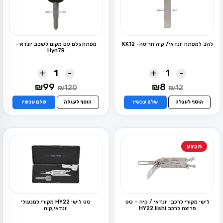
להב למפתח יונדאי/ קיה חריטה- KK12
מפתח גלם עם מקום לשבב יונדאי-
Hyn7R
+
-
+
-
המחיר
המחיר
המחיר
המחיר
₪
99
₪
8
₪
120
₪
12
המקורי
הנוכחי
המקורי
הנוכחי
היה:
הוא:
היה:
הוא:
הוסף לעגלה
שלם עכשיו
הוסף לעגלה
שלם עכשיו
₪99.
₪120.
₪8.
₪12.
מבצע
לישי מקורי לרכבי יונדאי / קיה – סט
סט לישי HY22 מקורי למנעולי
פריצה לרכב HY22 lishi
יונדאי,קיה